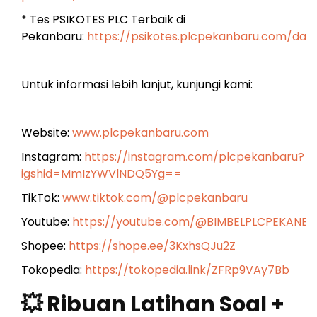
* Tes PSIKOTES PLC Terbaik di
Pekanbaru:
https://psikotes.plcpekanbaru.com/das
Untuk informasi lebih lanjut, kunjungi kami:
Website:
www.plcpekanbaru.com
Instagram:
https://instagram.com/plcpekanbaru?
igshid=MmIzYWVlNDQ5Yg==
TikTok:
www.tiktok.com/@plcpekanbaru
Youtube:
https://youtube.com/@BIMBELPLCPEKANB
Shopee:
https://shope.ee/3KxhsQJu2Z
Tokopedia:
https://tokopedia.link/ZFRp9VAy7Bb
💥 Ribuan Latihan Soal +