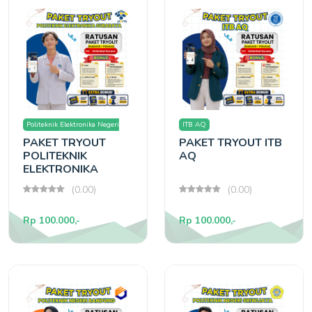
Politeknik Elektronika Negeri
ITB AQ
PAKET TRYOUT
PAKET TRYOUT ITB
Surabaya
POLITEKNIK
AQ
ELEKTRONIKA
SURABAYA
(0.00)
(0.00)
Rp 100.000,-
Rp 100.000,-