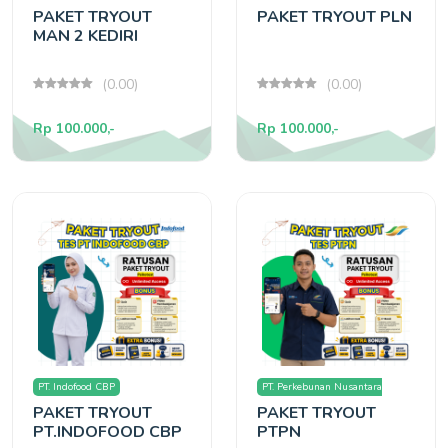
PAKET TRYOUT
PAKET TRYOUT PLN
MAN 2 KEDIRI
(0.00)
(0.00)
Rp 100.000,-
Rp 100.000,-
PT. Indofood CBP
PT. Perkebunan Nusantara
PAKET TRYOUT
PAKET TRYOUT
(PTPN)
PT.INDOFOOD CBP
PTPN