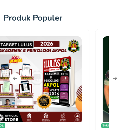
Produk Populer
TARUNA TNI
Olimpi