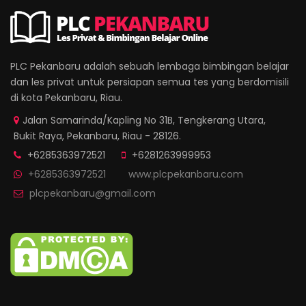
PLC Pekanbaru adalah sebuah lembaga bimbingan belajar
dan les privat untuk persiapan semua tes yang berdomisili
di kota Pekanbaru, Riau.
Jalan Samarinda/Kapling No 31B, Tengkerang Utara,
Bukit Raya, Pekanbaru, Riau - 28126.
+6285363972521
+6281263999953
+6285363972521
www.plcpekanbaru.com
plcpekanbaru@gmail.com