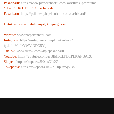
Pekanbaru:
https://www.plcpekanbaru.com/konsultasi-premium/
* Tes PSIKOTES PLC Terbaik di
Pekanbaru:
https://psikotes.plcpekanbaru.com/dashboard/
Untuk informasi lebih lanjut, kunjungi kami:
Website:
www.plcpekanbaru.com
Instagram:
https://instagram.com/plcpekanbaru?
igshid=MmIzYWVlNDQ5Yg==
TikTok:
www.tiktok.com/@plcpekanbaru
Youtube:
https://youtube.com/@BIMBELPLCPEKANBARU
Shopee:
https://shope.ee/3KxhsQJu2Z
Tokopedia:
https://tokopedia.link/ZFRp9VAy7Bb