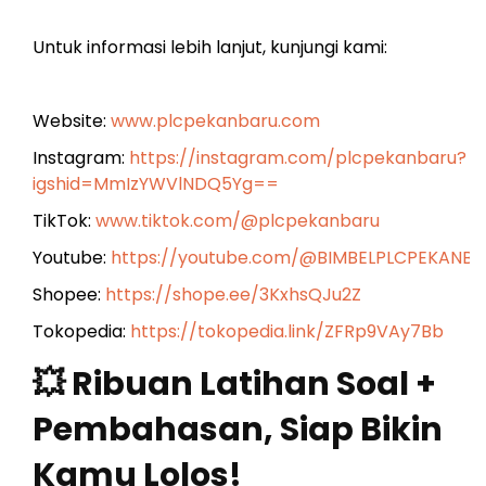
Untuk informasi lebih lanjut, kunjungi kami:
Website:
www.plcpekanbaru.com
Instagram:
https://instagram.com/plcpekanbaru?
igshid=MmIzYWVlNDQ5Yg==
TikTok:
www.tiktok.com/@plcpekanbaru
Youtube:
https://youtube.com/@BIMBELPLCPEKANB
Shopee:
https://shope.ee/3KxhsQJu2Z
Tokopedia:
https://tokopedia.link/ZFRp9VAy7Bb
💥 Ribuan Latihan Soal +
Pembahasan, Siap Bikin
Kamu Lolos!