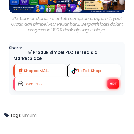
Klik banner diatas ini untuk mengikuti program Tryout
Gratis dari bimbel PLC Pekanbaru. Berpartisipasi dalam
program ini 100% tidak dipungut biaya.
Share:
🛒 Produk Bimbel PLC Tersedia di
Marketplace
Shopee MALL
TikTok Shop
Toko PLC
HOT
Tags:
Umum