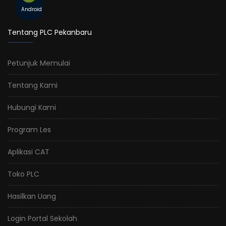
Android
Tentang PLC Pekanbaru
Petunjuk Memulai
Tentang Kami
Hubungi Kami
Program Les
Aplikasi CAT
Toko PLC
Hasilkan Uang
Login Portal Sekolah