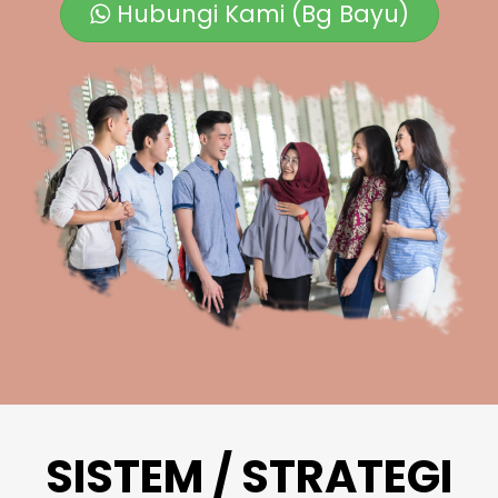
Hubungi Kami (Bg Bayu)
SISTEM / STRATEGI