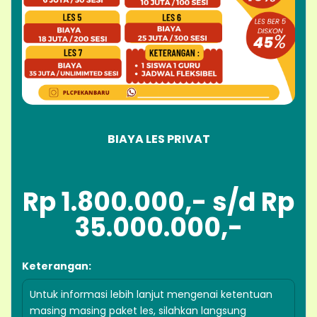
BIAYA LES PRIVAT
Rp 1.800.000,- s/d Rp
35.000.000,-
Keterangan:
Untuk informasi lebih lanjut mengenai ketentuan
masing masing paket les, silahkan langsung