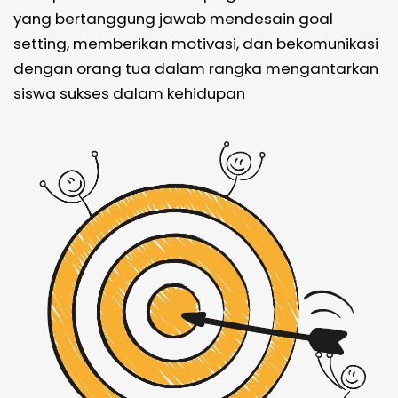
yang bertanggung jawab mendesain goal
setting, memberikan motivasi, dan bekomunikasi
dengan orang tua dalam rangka mengantarkan
siswa sukses dalam kehidupan