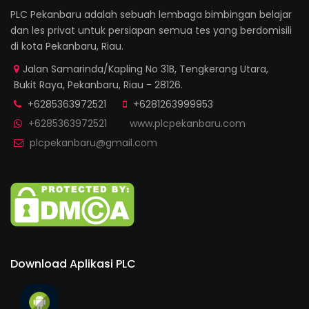
PLC Pekanbaru adalah sebuah lembaga bimbingan belajar
dan les privat untuk persiapan semua tes yang berdomisili
di kota Pekanbaru, Riau.
Jalan Samarinda/Kapling No 31B, Tengkerang Utara,
Bukit Raya, Pekanbaru, Riau - 28126.
+6285363972521
+6281263999953
+6285363972521
www.plcpekanbaru.com
plcpekanbaru@gmail.com
Download Aplikasi PLC