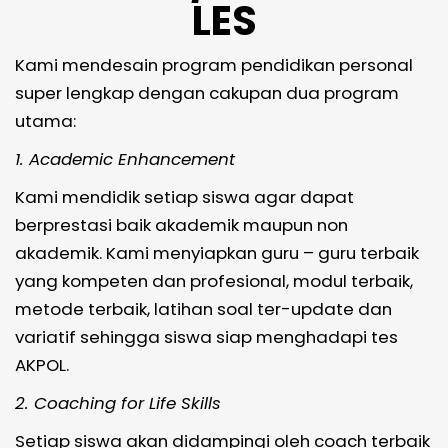
LES
Kami mendesain program pendidikan personal
super lengkap dengan cakupan dua program
utama:
1. Academic Enhancement
Kami mendidik setiap siswa agar dapat
berprestasi baik akademik maupun non
akademik. Kami menyiapkan guru – guru terbaik
yang kompeten dan profesional, modul terbaik,
metode terbaik, latihan soal ter-update dan
variatif sehingga siswa siap menghadapi tes
AKPOL.
2. Coaching for Life Skills
Setiap siswa akan didampingi oleh coach terbaik