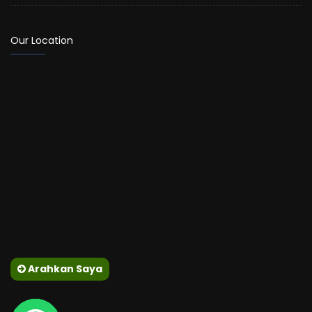
Our Location
Arahkan Saya