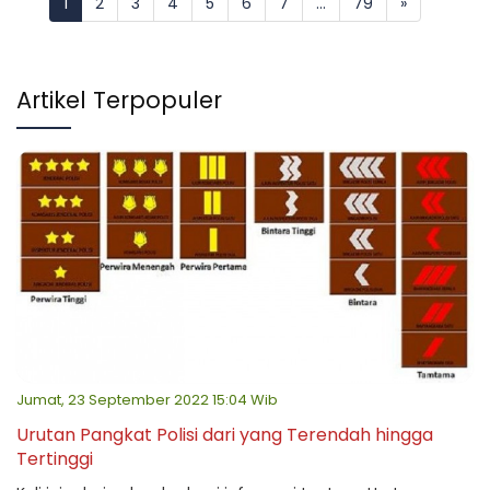
1
2
3
4
5
6
7
...
79
»
Artikel Terpopuler
Jumat, 23 September 2022 15:04 Wib
Urutan Pangkat Polisi dari yang Terendah hingga
Tertinggi