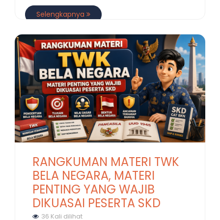
Selengkapnya
RANGKUMAN MATERI TWK
BELA NEGARA, MATERI
PENTING YANG WAJIB
DIKUASAI PESERTA SKD
36 Kali dilihat