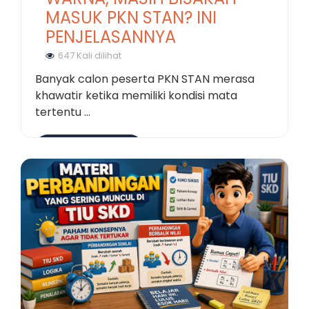
MASUK PKN STAN? INI
PENJELASANNYA
647 Kali dilihat
Banyak calon peserta PKN STAN merasa
khawatir ketika memiliki kondisi mata
tertentu ...
Selengkapnya