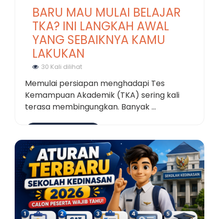
BARU MAU MULAI BELAJAR
TKA? INI LANGKAH AWAL
YANG SEBAIKNYA KAMU
LAKUKAN
30 Kali dilihat
Memulai persiapan menghadapi Tes
Kemampuan Akademik (TKA) sering kali
terasa membingungkan. Banyak ...
Selengkapnya