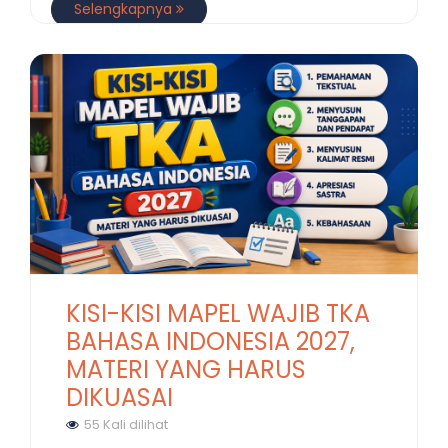
Selengkapnya
KISI-KISI MAPEL WAJIB TKA
BAHASA INDONESIA 2027,
MATERI YANG HARUS
DIKUASAI
55 Kali dilihat