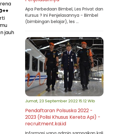
arena
Apa Perbedaan Bimbel, Les Privat dan
0++
Kursus ? Ini Penjelasannya - Bimbel
rti
(bimbingan belajar), les ...
amu
n jauh
Jumat, 23 September 2022 15:12 Wib
Pendaftaran Polsuska 2022 -
2023 (Polisi Khusus Kereta Api) -
recruitment.kai.id
Informasi yang admin sampaikan kali