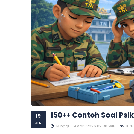
150++ Contoh Soal Psi
19
APR
Minggu, 19 April 2026 09:30 WIB
10401