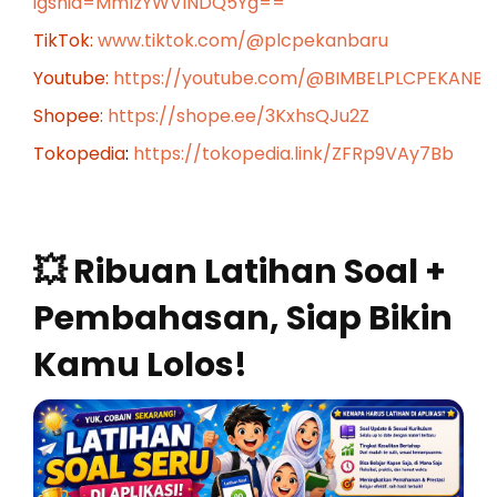
igshid=MmIzYWVlNDQ5Yg==
TikTok:
www.tiktok.com/@plcpekanbaru
Youtube:
https://youtube.com/@BIMBELPLCPEKANB
Shopee:
https://shope.ee/3KxhsQJu2Z
Tokopedia
:
https://tokopedia.link/ZFRp9VAy7Bb
💥 Ribuan Latihan Soal +
Pembahasan, Siap Bikin
Kamu Lolos!