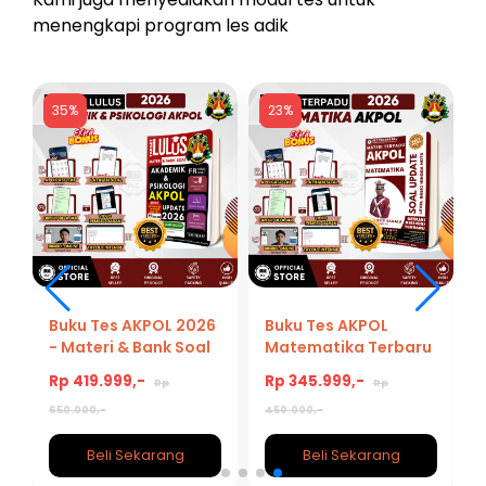
menengkapi program les adik
35%
23%
Buku Tes AKPOL 2026
Buku Tes AKPOL
- Materi & Bank Soal
Matematika Terbaru
L
Tes Akademik &
Auto Lulus Persiapan
Rp 419.999,-
Rp 345.999,-
Rp
Rp
Psikologi AKPOL
POLRI 2026
2026/2027
650.000,-
450.000,-
Beli Sekarang
Beli Sekarang