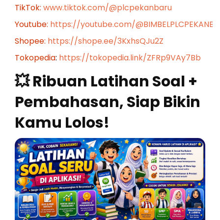
TikTok:
www.tiktok.com/@plcpekanbaru
Youtube:
https://youtube.com/@BIMBELPLCPEKANB
Shopee:
https://shope.ee/3KxhsQJu2Z
Tokopedia
:
https://tokopedia.link/ZFRp9VAy7Bb
💥 Ribuan Latihan Soal +
Pembahasan, Siap Bikin
Kamu Lolos!