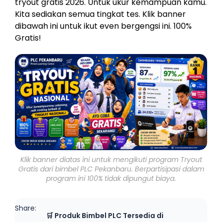
tryout gratis 2026. Untuk ukur kemampuan kamu.
Kita sediakan semua tingkat tes. Klik banner
dibawah ini untuk ikut even bergengsi ini. 100%
Gratis!
Klik banner diatas ini untuk mengikuti program Tryout
Gratis dari bimbel PLC Pekanbaru. Berpartisipasi dalam
program ini 100% tidak dipungut biaya.
Share:
🛒 Produk Bimbel PLC Tersedia di