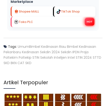
Marketplace
Shopee MALL
TikTok Shop
Toko PLC
HOT
Tags:
Umum
Bimbel Kedinasan Riau
Bimbel Kedinasan
Pekanbaru
Kedinasan
Sekdin 2024
Sekdin
IPDN
Praja
Poltekim
Poltekip
STIN
Sekolah Intelijen
Intel
STIN 2024
STTD
SKD
BKN
CAT SKD
Artikel Terpopuler