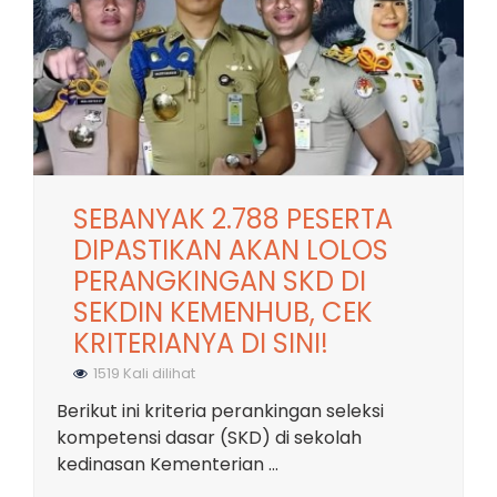
SEBANYAK 2.788 PESERTA
DIPASTIKAN AKAN LOLOS
PERANGKINGAN SKD DI
SEKDIN KEMENHUB, CEK
KRITERIANYA DI SINI!
1519 Kali dilihat
Berikut ini kriteria perankingan seleksi
kompetensi dasar (SKD) di sekolah
kedinasan Kementerian ...