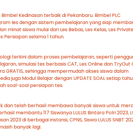
imbel Kedinasan terbaik di Pekanbaru. Bimbel PLC
ram les dengan sistem pembelajaran yang siap memba
 minat siswa mulai dari Les Bebas, Les Kelas, Les Private
es Persiapan selama 1 tahun.
ogi terkini dalam proses pembelajaran, seperti pengg
jaran, simulasi tes berbasis CAT, Les Online dan TryOut 
ecara GRATIS, sehingga mempermudah akses siswa dalam
sedia juga Modul Belajar dengan UPDATE SOAL setiap tah
h soal-soal persiapan tes.
baik dan telah berhasil membawa banyak siswa untuk mera
berhasil membantu 117 Siswanya LULUS Bintara Polri 2023, 
an 2023 di berbagai instansi, CPNS, Siswa LULUS SNBT 202
masih banyak lagi.