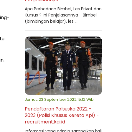
Apa Perbedaan Bimbel, Les Privat dan
Kursus ? Ini Penjelasannya - Bimbel
sing-
(bimbingan belajar), les ...
tu
n.
Jumat, 23 September 2022 15:12 Wib
Pendaftaran Polsuska 2022 -
2023 (Polisi Khusus Kereta Api) -
recruitment.kai.id
Informasi yang admin sampaikan kali