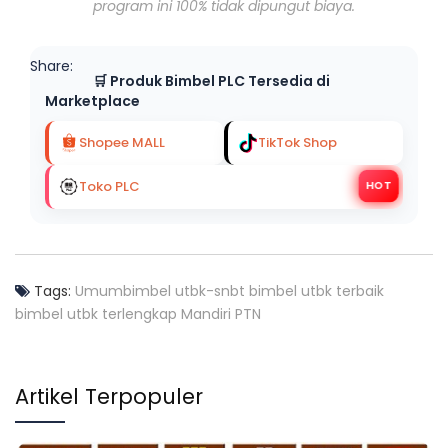
program ini 100% tidak dipungut biaya.
Share:
🛒 Produk Bimbel PLC Tersedia di
Marketplace
Shopee MALL
TikTok Shop
Toko PLC
HOT
Tags:
Umum
bimbel utbk-snbt
bimbel utbk terbaik
bimbel utbk terlengkap
Mandiri PTN
Artikel Terpopuler