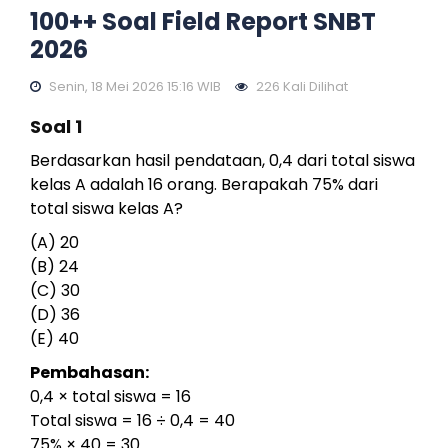
100++ Soal Field Report SNBT
2026
Senin, 18 Mei 2026 15:16 WIB
226 Kali Dilihat
Soal 1
Berdasarkan hasil pendataan, 0,4 dari total siswa
kelas A adalah 16 orang. Berapakah 75% dari
total siswa kelas A?
(A) 20
(B) 24
(C) 30
(D) 36
(E) 40
Pembahasan:
0,4 × total siswa = 16
Total siswa = 16 ÷ 0,4 = 40
75% × 40 = 30