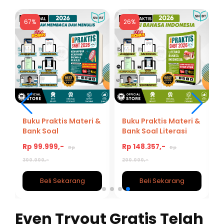
67%
26%
Buku Praktis Materi &
Buku Praktis Materi &
Bank Soal
Bank Soal Literasi
Kemampuan
Bahasa Indonesia
Rp 99.999,-
Rp 148.357,-
Rp
Rp
Memahami Bacaan
Persiapan Tes UBTK
dan Menulis Tes UTBK
SNBT 2026
300.000,-
200.000,-
SNBT 2026/2027
Beli Sekarang
Beli Sekarang
Even Tryout Gratis Telah