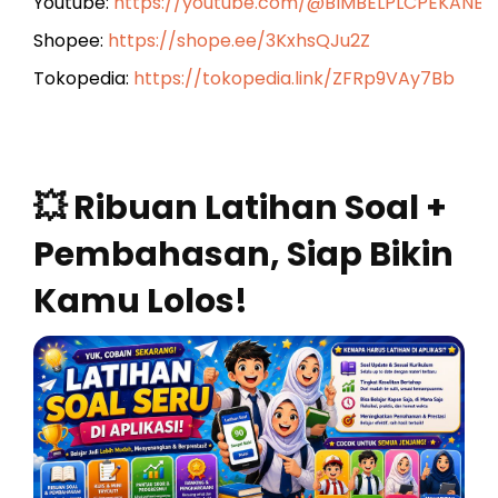
Youtube:
https://youtube.com/@BIMBELPLCPEKANB
Shopee:
https://shope.ee/3KxhsQJu2Z
Tokopedia:
https://tokopedia.link/ZFRp9VAy7Bb
💥 Ribuan Latihan Soal +
Pembahasan, Siap Bikin
Kamu Lolos!