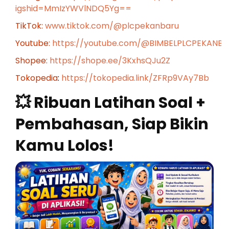
igshid=MmIzYWVlNDQ5Yg==
TikTok:
www.tiktok.com/@plcpekanbaru
Youtube:
https://youtube.com/@BIMBELPLCPEKANB
Shopee:
https://shope.ee/3KxhsQJu2Z
Tokopedia
:
https://tokopedia.link/ZFRp9VAy7Bb
💥 Ribuan Latihan Soal +
Pembahasan, Siap Bikin
Kamu Lolos!