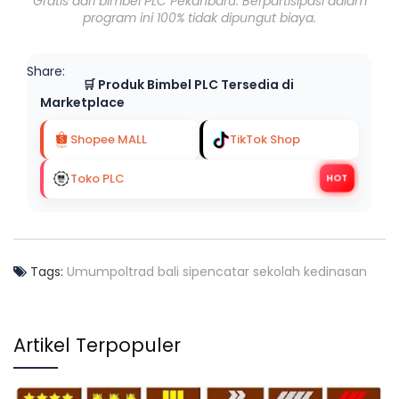
Gratis dari bimbel PLC Pekanbaru. Berpartisipasi dalam
program ini 100% tidak dipungut biaya.
Share:
🛒 Produk Bimbel PLC Tersedia di
Marketplace
Shopee MALL
TikTok Shop
Toko PLC
HOT
Tags:
Umum
poltrad bali
sipencatar
sekolah kedinasan
Artikel Terpopuler