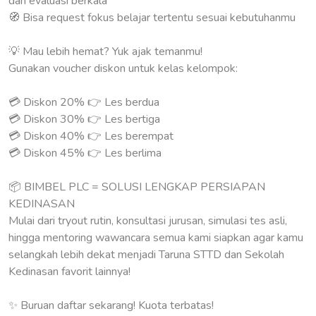
dan evaluasi berkala
🧭 Bisa request fokus belajar tertentu sesuai kebutuhanmu
💡 Mau lebih hemat? Yuk ajak temanmu!
Gunakan voucher diskon untuk kelas kelompok:
💳 Diskon 20% 👉 Les berdua
💳 Diskon 30% 👉 Les bertiga
💳 Diskon 40% 👉 Les berempat
💳 Diskon 45% 👉 Les berlima
📦 BIMBEL PLC = SOLUSI LENGKAP PERSIAPAN
KEDINASAN
Mulai dari tryout rutin, konsultasi jurusan, simulasi tes asli,
hingga mentoring wawancara semua kami siapkan agar kamu
selangkah lebih dekat menjadi Taruna STTD dan Sekolah
Kedinasan favorit lainnya!
✨ Buruan daftar sekarang! Kuota terbatas!