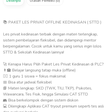
Deskripsi
Ulasan Pembeli (0)
📚 PAKET LES PRIVAT OFFLINE KEDINASAN ( STTD )
Les privat kedinasan terbaik dengan materi terlengkap,
sistem pembelajaran fleksibel, dan didampingi mentor
berpengalaman. Cocok untuk kamu yang serius ingin lolos
STTD & Sekolah Kedinasan lainnya!
🚀 Kenapa Harus Pilih Paket Les Privat Kedinasan di PLC?
👨‍🏫 Belajar langsung tatap muka (offline)
🧍‍♂️ 1 guru 1 siswa = fokus maksimal
📅 Bisa atur jadwal fleksibel
📘 Materi lengkap: SKD (TWK, TIU, TKP), Psikotes,
Wawancara, Tes Fisik, hingga Simulasi CAT STTD
👥 Bisa berkelompok dengan sistem diskon
💻 Dilengkapi Aplikasi CAT tryout premium seperti tes asli