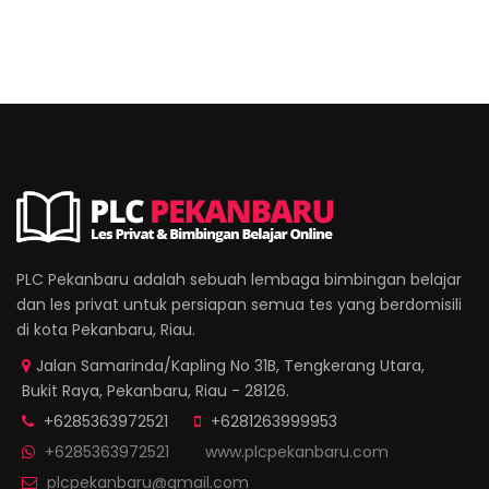
PLC Pekanbaru adalah sebuah lembaga bimbingan belajar
dan les privat untuk persiapan semua tes yang berdomisili
di kota Pekanbaru, Riau.
Jalan Samarinda/Kapling No 31B, Tengkerang Utara,
Bukit Raya, Pekanbaru, Riau - 28126.
+6285363972521
+6281263999953
+6285363972521
www.plcpekanbaru.com
plcpekanbaru@gmail.com