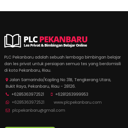
PLC Pekanbaru adalah sebuah lembaga bimbingan belajar
dan les privat untuk persiapan semua tes yang berdomisili
di kota Pekanbaru, Riau.
Jalan Samarinda/Kapling No 31B, Tengkerang Utara,
Bukit Raya, Pekanbaru, Riau - 28126.
+6285363972521
+6281263999953
+6285363972521
www.plcpekanbaru.com
plcpekanbaru@gmail.com