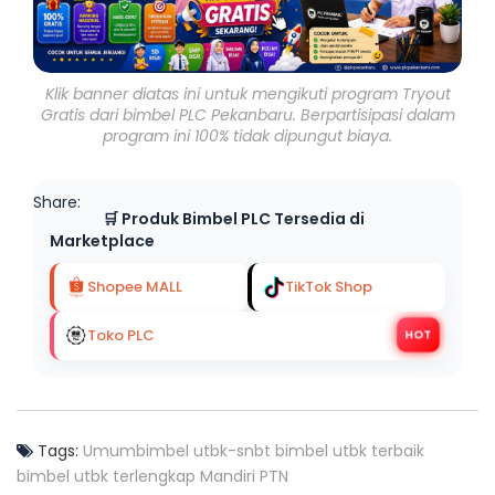
Klik banner diatas ini untuk mengikuti program Tryout
Gratis dari bimbel PLC Pekanbaru. Berpartisipasi dalam
program ini 100% tidak dipungut biaya.
Share:
🛒 Produk Bimbel PLC Tersedia di
Marketplace
Shopee MALL
TikTok Shop
Toko PLC
HOT
Tags:
Umum
bimbel utbk-snbt
bimbel utbk terbaik
bimbel utbk terlengkap
Mandiri PTN