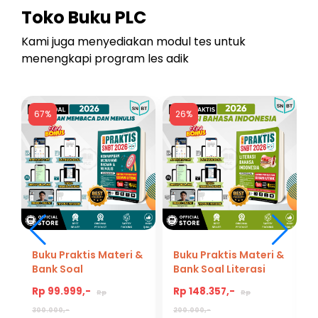
Toko Buku PLC
Kami juga menyediakan modul tes untuk
menengkapi program les adik
67%
26%
Buku Praktis Materi &
Buku Praktis Materi &
Bank Soal
Bank Soal Literasi
Kemampuan
Bahasa Indonesia
Rp 99.999,-
Rp 148.357,-
Rp
Rp
Memahami Bacaan
Persiapan Tes UBTK
dan Menulis Tes UTBK
SNBT 2026
300.000,-
200.000,-