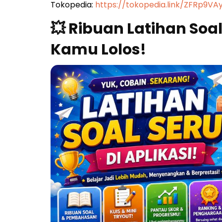
Tokopedia:
https://tokopedia.link/ZFRp9VA
💥 Ribuan Latihan Soa
Kamu Lolos!