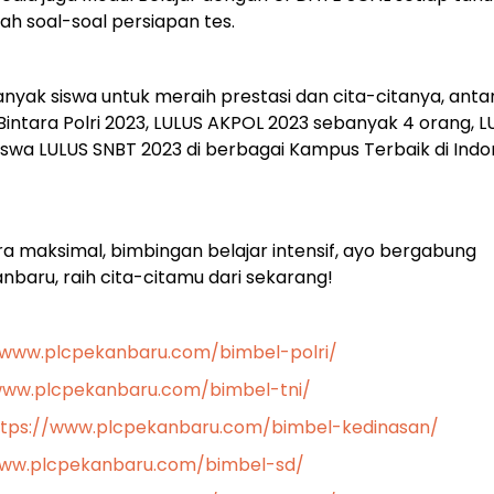
h soal-soal persiapan tes.
yak siswa untuk meraih prestasi dan cita-citanya, antara
intara Polri 2023, LULUS AKPOL 2023 sebanyak 4 orang, L
Siswa LULUS SNBT 2023 di berbagai Kampus Terbaik di Indo
a maksimal, bimbingan belajar intensif, ayo bergabung
aru, raih cita-citamu dari sekarang!
/www.plcpekanbaru.com/bimbel-polri/
www.plcpekanbaru.com/bimbel-tni/
ttps://www.plcpekanbaru.com/bimbel-kedinasan/
www.plcpekanbaru.com/bimbel-sd/