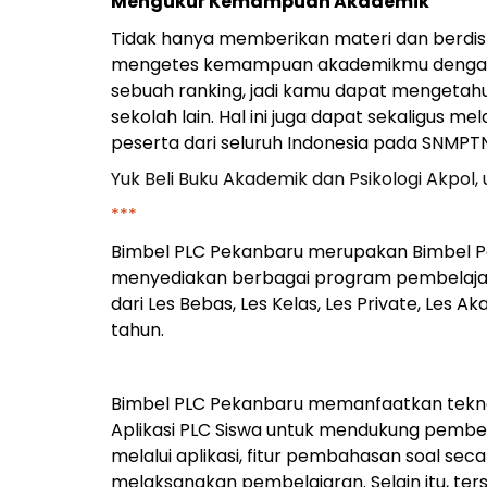
Mengukur Kemampuan Akademik
Tidak hanya memberikan materi dan berdisk
mengetes kemampuan akademikmu dengan mel
sebuah ranking, jadi kamu dapat mengetah
sekolah lain. Hal ini juga dapat sekaligus
peserta dari seluruh Indonesia pada SNMPTN
Yuk Beli Buku Akademik dan Psikologi Akpol, 
***
Bimbel PLC Pekanbaru merupakan Bimbel Per
menyediakan berbagai program pembelajar
dari Les Bebas, Les Kelas, Les Private, Les A
tahun.
Bimbel PLC Pekanbaru memanfaatkan teknol
Aplikasi PLC Siswa untuk mendukung pembela
melalui aplikasi, fitur pembahasan soal s
melaksanakan pembelajaran. Selain itu, ter