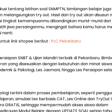
usi tentang latihan soal SNMPTN, bimbingan belajar juga
angsungkan try out. Hasil dari try out akan disusun 
ui tingkat kemampuanmu dibandingkan murid-murid dari
 melatih jiwa persainganmu, mengingat bahwa kamu harus 
 nanti.
untuk link shopee berikut :
PLC Pekanbaru
siapan SNBT & Ujian Mandiri terbaik di Pekanbaru. Bimb
an yang disesuaikan dengan kebutuhan dan minat siswa
kademik & Psikologi, Les Jasmani, hingga Les Persiapan sel
ogi terkini dalam proses pembelajaran, seperti pengg
jaran, simulasi tes berbasis CAT, Les Online dan TryOut 
ecara GRATIS, sehingga mempermudah akses siswa dalam
sedia juga Modul Belajar dengan UPDATE SOAL setiap tah