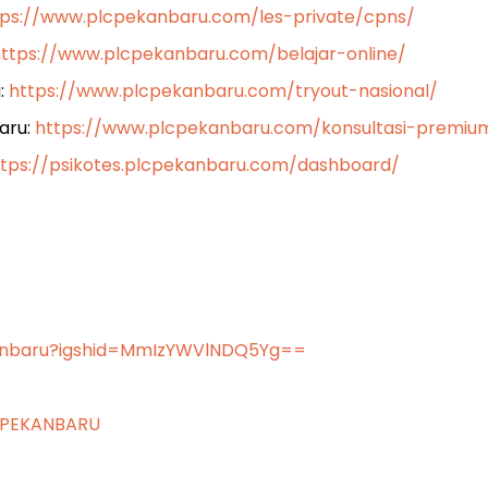
tps://www.plcpekanbaru.com/les-private/cpns/
ttps://www.plcpekanbaru.com/belajar-online/
:
https://www.plcpekanbaru.com/tryout-nasional/
aru:
https://www.plcpekanbaru.com/konsultasi-premiu
ttps://psikotes.plcpekanbaru.com/dashboard/
kanbaru?igshid=MmIzYWVlNDQ5Yg==
CPEKANBARU