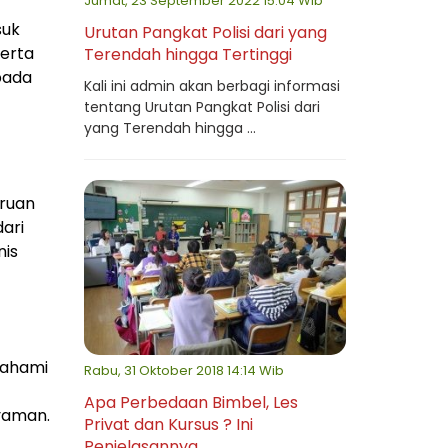
Jumat, 23 September 2022 15:04 Wib
suk
Urutan Pangkat Polisi dari yang
serta
Terendah hingga Tertinggi
pada
Kali ini admin akan berbagi informasi
tentang Urutan Pangkat Polisi dari
yang Terendah hingga ...
uruan
dari
nis
pahami
Rabu, 31 Oktober 2018 14:14 Wib
Apa Perbedaan Bimbel, Les
yaman.
Privat dan Kursus ? Ini
Penjelasannya