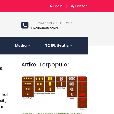
Login
|
Daftar
HUBUNGI KAMI VIA TELPON DI
+6285363972521
Media
TOEFL Gratis
Artikel Terpopuler
s
 hal
ih,
an.