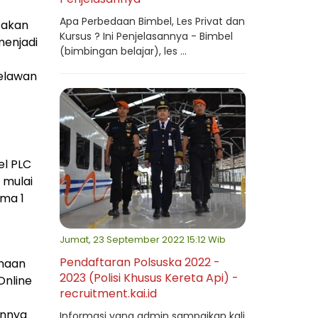
Apa Perbedaan Bimbel, Les Privat dan
 akan
Kursus ? Ini Penjelasannya - Bimbel
menjadi
(bimbingan belajar), les ...
melawan
el PLC
 mulai
ama 1
Jumat, 23 September 2022 15:12 Wib
Pendaftaran Polsuska 2022 -
unaan
2023 (Polisi Khusus Kereta Api) -
Online
recruitment.kai.id
unnya
Informasi yang admin sampaikan kali