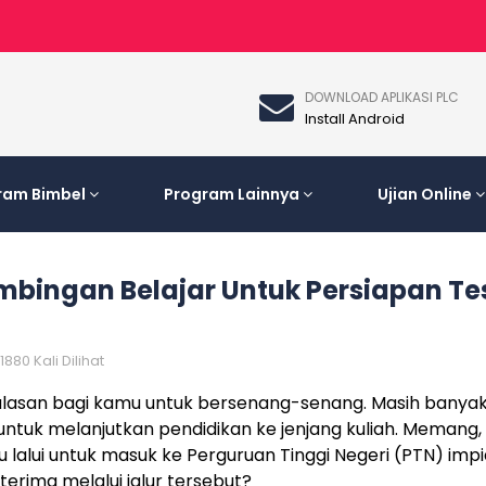
DOWNLOAD APLIKASI PLC
Install Android
ram Bimbel
Program Lainnya
Ujian Online
imbingan Belajar Untuk Persiapan Te
1880 Kali Dilihat
alasan bagi kamu untuk bersenang-senang. Masih banyak
ntuk melanjutkan pendidikan ke jenjang kuliah. Memang, s
 lalui untuk masuk ke Perguruan Tinggi Negeri (PTN) impi
terima melalui jalur tersebut?