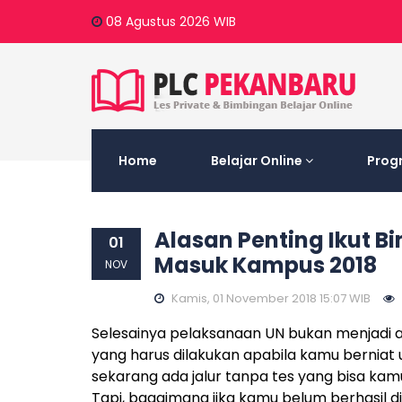
08 Agustus 2026
WIB
Home
Belajar Online
Prog
Alasan Penting Ikut B
01
Masuk Kampus 2018
NOV
Kamis, 01 November 2018 15:07 WIB
Selesainya pelaksanaan UN bukan menjadi 
yang harus dilakukan apabila kamu berniat u
sekarang ada jalur tanpa tes yang bisa kamu
Tapi, bagaimana jika kamu belum berhasil di