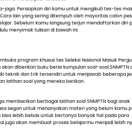
a-jaga. Persiapkan diri kamu untuk mengikuti tes-tes ma
Cara lain yang sering ditempuh oleh mayoritas calon pe
ajar. Sebelum kamu langsung terjun mendaftarkan diri 
ulu menyimak tulisan di bawah ini.
embuka program khusus tes Seleksi Nasional Masuk Perg
amu akan diberikan buku berisi kumpulan soal-soal SNMPTN 
iki teknik dan trik tersendiri untuk menjawab beberapa je
an latihan soal yang mereka berikan.
ga memberikan berbagai latihan soal SNMPTN bagi anak
erasa segan untuk menanyakan materi yang belum kamu 
u bisa lebih bebas untuk bertanya banyak hal pada para
tai juga akan membuat proses belajarmu menjadi lebih n