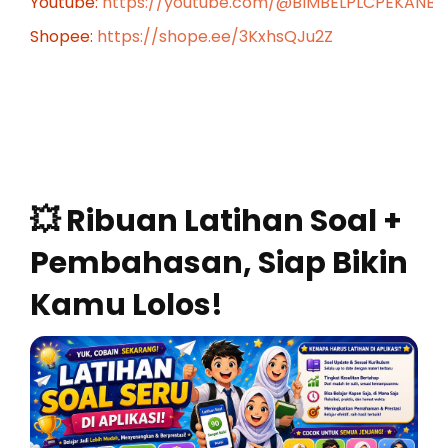
Youtube:
https://youtube.com/@BIMBELPLCPEKANB
Shopee:
https://shope.ee/3KxhsQJu2Z
💥 Ribuan Latihan Soal +
Pembahasan, Siap Bikin
Kamu Lolos!