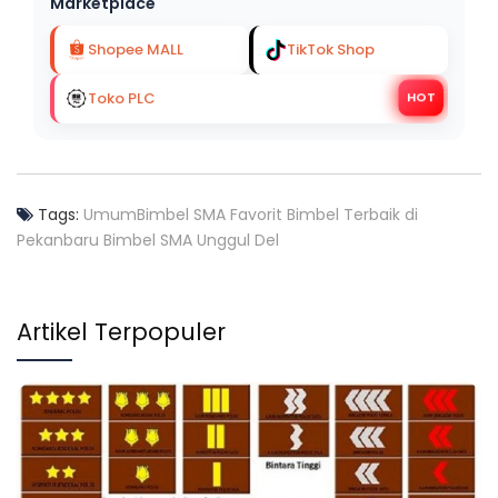
Marketplace
Shopee MALL
TikTok Shop
Toko PLC
HOT
Tags:
Umum
Bimbel SMA Favorit
Bimbel Terbaik di
Pekanbaru
Bimbel SMA Unggul Del
Artikel Terpopuler