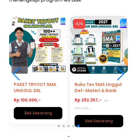
42%
A
PAKET TRYOUT SMA
Buku Tes SMA Unggul
UNGGUL DEL
Del- Materi & Bank
Soal Lengkap
Rp 100.000,-
Rp 292.357,-
Rp
Persiapan Masuk
SMA Unggul Del
500.000,-
Beli Sekarang
2026/2027
Beli Sekarang