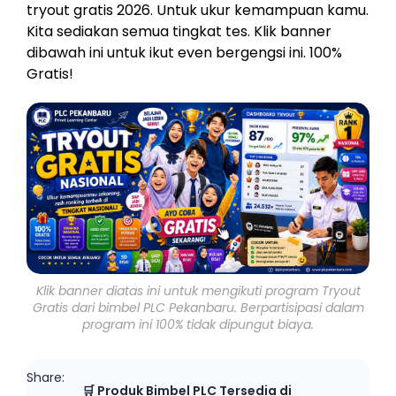
tryout gratis 2026. Untuk ukur kemampuan kamu.
Kita sediakan semua tingkat tes. Klik banner
dibawah ini untuk ikut even bergengsi ini. 100%
Gratis!
Klik banner diatas ini untuk mengikuti program Tryout
Gratis dari bimbel PLC Pekanbaru. Berpartisipasi dalam
program ini 100% tidak dipungut biaya.
Share:
🛒 Produk Bimbel PLC Tersedia di