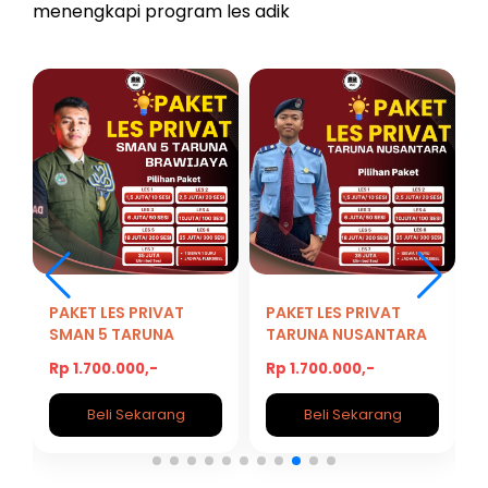
menengkapi program les adik
PAKET LES PRIVAT
PAKET LES PRIVAT
SMAN 5 TARUNA
TARUNA NUSANTARA
BRAWIJAYA
Rp 1.700.000,-
Rp 1.700.000,-
A
Beli Sekarang
Beli Sekarang