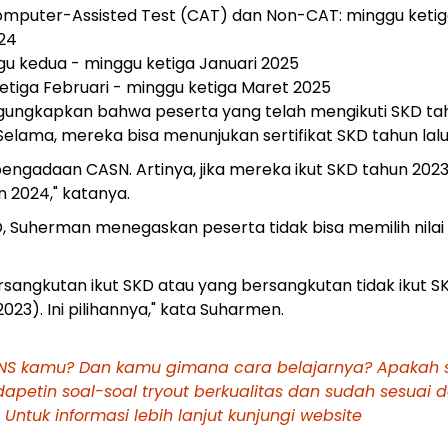
omputer-Assisted Test (CAT) dan Non-CAT: minggu keti
24
u kedua - minggu ketiga Januari 2025
tiga Februari - minggu ketiga Maret 2025
gungkapkan bahwa peserta yang telah mengikuti SKD ta
 Selama, mereka bisa menunjukan sertifikat SKD tahun lalu
pengadaan CASN. Artinya, jika mereka ikut SKD tahun 2023
n 2024," katanya.
D, Suherman menegaskan peserta tidak bisa memilih nilai
rsangkutan ikut SKD atau yang bersangkutan tidak ikut S
023). Ini pilihannya," kata Suharmen.
PNS kamu? Dan kamu gimana cara belajarnya? Apakah
apetin soal-soal tryout berkualitas dan sudah sesuai 
Untuk informasi lebih lanjut kunjungi website