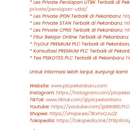
* Les Private Persiapan UTBK Terbaik di Pe
private/persiapan-utbk/
* Les Private IPDN Terbaik di Pekanbaru:
ht
* Les Private STAN Terbaik di Pekanbaru:
ht
* Les Private CPNS Terbaik di Pekanbaru:
ht
* Fitur Belajar Online Terbaik di Pekanbaru
* TryOut PREMIUM PLC Terbaik di Pekanbar
* Konsultasi PREMIUM PLC Terbaik di Pekan
* Tes PSIKOTES PLC Terbaik di Pekanbaru:
h
Untuk informasi lebih lanjut, kunjungi kami:
Website:
www.plcpekanbaru.com
Instagram:
https://instagram.com/plcpe
TikTok:
www.tiktok.com/@plcpekanbaru
Youtube:
https://youtube.com/@BIMBELPL
Shopee:
https://shope.ee/3KxhsQJu2Z
Tokopedia:
https://tokopedia.link/ZFRp9VA