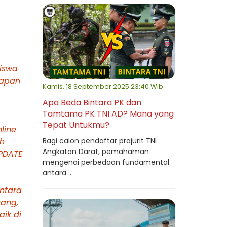
iswa
siapan
Kamis, 18 September 2025 23:40 Wib
Apa Beda Bintara PK dan
Tamtama PK TNI AD? Mana yang
Tepat Untukmu?
line
ah
Bagi calon pendaftar prajurit TNI
Angkatan Darat, pemahaman
UPDATE
mengenai perbedaan fundamental
antara ...
antara
rang,
aik di