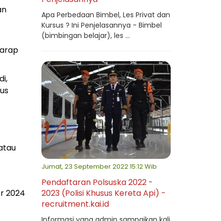
an
Apa Perbedaan Bimbel, Les Privat dan
Kursus ? Ini Penjelasannya - Bimbel
(bimbingan belajar), les ...
harap
i,
tus
atau
Jumat, 23 September 2022 15:12 Wib
Pendaftaran Polsuska 2022 -
er 2024
2023 (Polisi Khusus Kereta Api) -
recruitment.kai.id
Informasi yang admin sampaikan kali