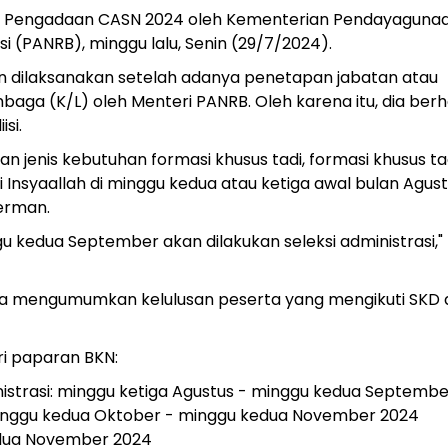
akan Pengadaan CASN 2024 oleh Kementerian Pendayaguna
si (PANRB), minggu lalu, Senin (29/7/2024).
 dilaksanakan setelah adanya penetapan jabatan atau
baga (K/L) oleh Menteri PANRB. Oleh karena itu, dia ber
si.
n jenis kebutuhan formasi khusus tadi, formasi khusus tad
 Insyaallah di minggu kedua atau ketiga awal bulan Agus
erman.
gu kedua September akan dilakukan seleksi administrasi,"
sa mengumumkan kelulusan peserta yang mengikuti SKD 
ri paparan BKN:
istrasi: minggu ketiga Agustus - minggu kedua Septemb
minggu kedua Oktober - minggu kedua November 2024
dua November 2024