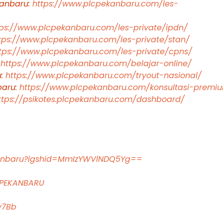
kanbaru:
https://www.plcpekanbaru.com/les-
tps://www.plcpekanbaru.com/les-private/ipdn/
tps://www.plcpekanbaru.com/les-private/stan/
tps://www.plcpekanbaru.com/les-private/cpns/
:
https://www.plcpekanbaru.com/belajar-online/
u:
https://www.plcpekanbaru.com/tryout-nasional/
baru:
https://www.plcpekanbaru.com/konsultasi-premi
ttps://psikotes.plcpekanbaru.com/dashboard/
kanbaru?igshid=MmIzYWVlNDQ5Yg==
CPEKANBARU
y7Bb