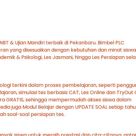
T & Ujian Mandiri terbaik di Pekanbaru. Bimbel PLC
an yang disesuaikan dengan kebutuhan dan minat siswa
kademik & Psikologi, Les Jasmani, hingga Les Persiapan sel
ogi terkini dalam proses pembelajaran, seperti pengg
jaran, simulasi tes berbasis CAT, Les Online dan TryOut 
ecara GRATIS, sehingga mempermudah akses siswa dalam
sedia juga Modul Belajar dengan UPDATE SOAL setiap tah
h soal-soal persiapan tes.
yak siswa untuk meraih prestasi dan cita-citanya, antara