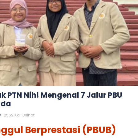
uk PTN Nih! Mengenal 7 Jalur PBU
ada
2552 Kali Dilihat
nggul Berprestasi (PBUB)