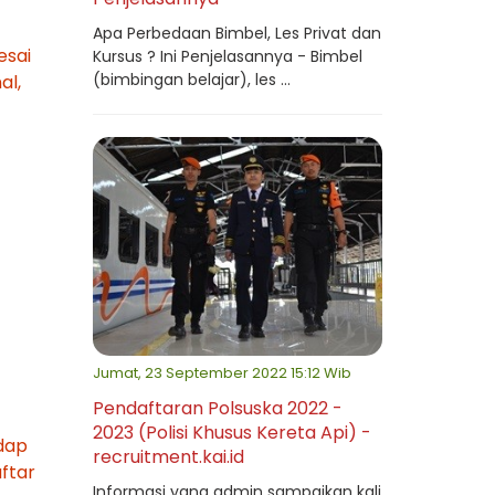
Apa Perbedaan Bimbel, Les Privat dan
esai
Kursus ? Ini Penjelasannya - Bimbel
(bimbingan belajar), les ...
al,
Jumat, 23 September 2022 15:12 Wib
Pendaftaran Polsuska 2022 -
2023 (Polisi Khusus Kereta Api) -
adap
recruitment.kai.id
ftar
Informasi yang admin sampaikan kali