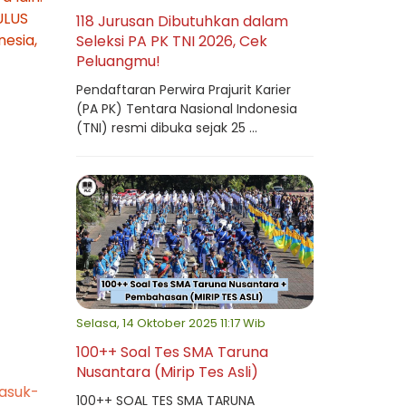
ULUS
118 Jurusan Dibutuhkan dalam
nesia,
Seleksi PA PK TNI 2026, Cek
Peluangmu!
Pendaftaran Perwira Prajurit Karier
(PA PK) Tentara Nasional Indonesia
(TNI) resmi dibuka sejak 25 ...
Selasa, 14 Oktober 2025 11:17 Wib
100++ Soal Tes SMA Taruna
Nusantara (Mirip Tes Asli)
asuk-
100++ SOAL TES SMA TARUNA