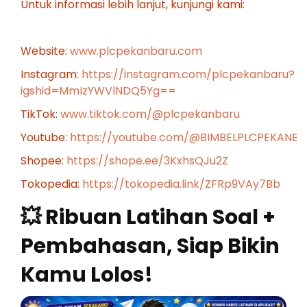
Untuk informasi lebih lanjut, kunjungi kami:
Website:
www.plcpekanbaru.com
Instagram:
https://instagram.com/plcpekanbaru?
igshid=MmIzYWVlNDQ5Yg==
TikTok:
www.tiktok.com/@plcpekanbaru
Youtube:
https://youtube.com/@BIMBELPLCPEKANB
Shopee:
https://shope.ee/3KxhsQJu2Z
Tokopedia:
https://tokopedia.link/ZFRp9VAy7Bb
💥 Ribuan Latihan Soal +
Pembahasan, Siap Bikin
Kamu Lolos!