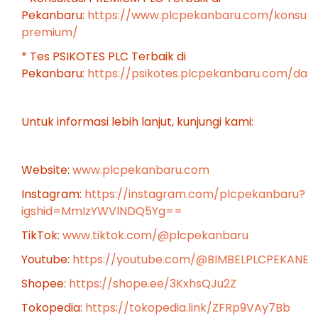
Pekanbaru:
https://www.plcpekanbaru.com/konsulta
premium/
* Tes PSIKOTES PLC Terbaik di
Pekanbaru:
https://psikotes.plcpekanbaru.com/das
Untuk informasi lebih lanjut, kunjungi kami:
Website:
www.plcpekanbaru.com
Instagram:
https://instagram.com/plcpekanbaru?
igshid=MmIzYWVlNDQ5Yg==
TikTok:
www.tiktok.com/@plcpekanbaru
Youtube:
https://youtube.com/@BIMBELPLCPEKANB
Shopee:
https://shope.ee/3KxhsQJu2Z
Tokopedia:
https://tokopedia.link/ZFRp9VAy7Bb