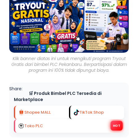
Klik banner diatas ini untuk mengikuti program Tryout
Gratis dari bimbel PLC Pekanbaru. Berpartisipasi dalam
program ini 100% tidak dipungut biaya.
Share:
🛒 Produk Bimbel PLC Tersedia di
Marketplace
Shopee MALL
TikTok Shop
Toko PLC
HOT