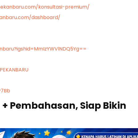
pekanbaru.com/konsultasi-premium/
ekanbaru.com/dashboard/
kanbaru?igshid=MmIzYWVlNDQ5Yg==
CPEKANBARU
y7Bb
l + Pembahasan, Siap Bikin