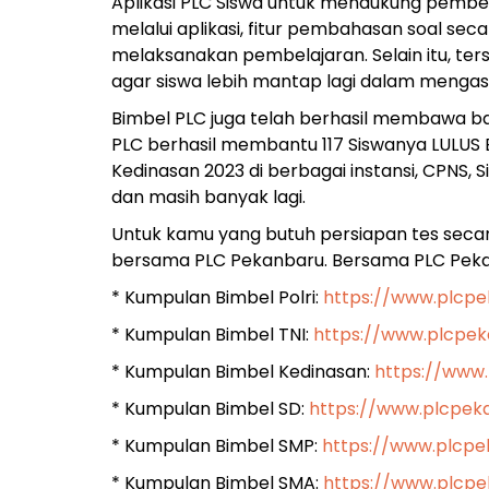
Aplikasi PLC Siswa untuk mendukung pembela
melalui aplikasi, fitur pembahasan soal s
melaksanakan pembelajaran. Selain itu, ter
agar siswa lebih mantap lagi dalam mengasa
Bimbel PLC juga telah berhasil membawa ban
PLC berhasil membantu 117 Siswanya LULUS B
Kedinasan 2023 di berbagai instansi, CPNS, 
dan masih banyak lagi.
Untuk kamu yang butuh persiapan tes secar
bersama PLC Pekanbaru. Bersama PLC Pekanb
* Kumpulan Bimbel Polri:
https://www.plcpe
* Kumpulan Bimbel TNI:
https://www.plcpek
* Kumpulan Bimbel Kedinasan:
https://www
* Kumpulan Bimbel SD:
https://www.plcpek
* Kumpulan Bimbel SMP:
https://www.plcp
* Kumpulan Bimbel SMA:
https://www.plcp