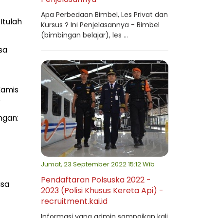
Apa Perbedaan Bimbel, Les Privat dan
Itulah
Kursus ? Ini Penjelasannya - Bimbel
(bimbingan belajar), les ...
sa
Kamis
?
ngan:
Jumat, 23 September 2022 15:12 Wib
Pendaftaran Polsuska 2022 -
isa
2023 (Polisi Khusus Kereta Api) -
recruitment.kai.id
Informasi yang admin sampaikan kali