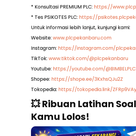
* Konsultasi PREMIUM PLC:
https://www.plc
* Tes PSIKOTES PLC:
https://psikotes.plcp
Untuk informasi lebih lanjut, kunjungi kami:
Website:
www.plcpekanbaru.com
Instagram:
https://instagram.com/plcpe
TikTok:
www.tiktok.com/@plcpekanbaru
Youtube:
https://youtube.com/@BIMBELPL
Shopee:
https://shope.ee/3KxhsQJu2Z
Tokopedia:
https://tokopedia.link/ZFRp9VA
💥 Ribuan Latihan Soa
Kamu Lolos!