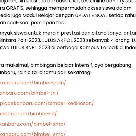
jaran, simulasi tes berbasis CAT, Les Online dan TryOut 
ecara GRATIS, sehingga mempermudah akses siswa dalam
sedia juga Modul Belajar dengan UPDATE SOAL setiap tah
h soal-soal persiapan tes.
yak siswa untuk meraih prestasi dan cita-citanya, antara
intara Polri 2023, LULUS AKPOL 2023 sebanyak 4 orang, L
Siswa LULUS SNBT 2023 di berbagai Kampus Terbaik di Indo
a maksimal, bimbingan belajar intensif, ayo bergabung
aru, raih cita-citamu dari sekarang!
kanbaru.com/bimbel-polri/
anbaru.com/bimbel-tni/
.plcpekanbaru.com/bimbel-kedinasan/
anbaru.com/bimbel-sd/
ekanbaru.com/bimbel-smp/
ekanbaru.com/bimbel-sma/