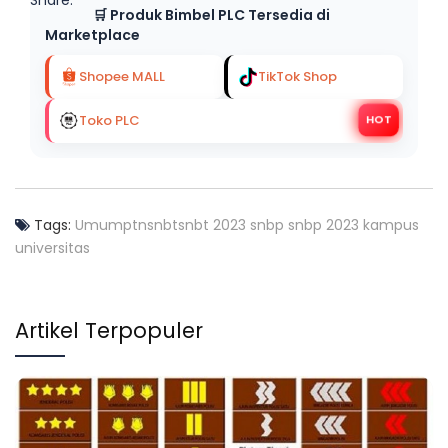
Share:
🛒 Produk Bimbel PLC Tersedia di
Marketplace
Shopee MALL
TikTok Shop
Toko PLC
HOT
Tags:
Umum
ptn
snbt
snbt 2023
snbp
snbp 2023
kampus
universitas
Artikel Terpopuler