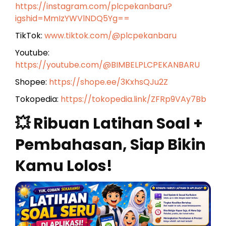
https://instagram.com/plcpekanbaru?
igshid=MmIzYWVlNDQ5Yg==
TikTok:
www.tiktok.com/@plcpekanbaru
Youtube:
https://youtube.com/@BIMBELPLCPEKANBARU
Shopee:
https://shope.ee/3KxhsQJu2Z
Tokopedia:
https://tokopedia.link/ZFRp9VAy7Bb
💥 Ribuan Latihan Soal +
Pembahasan, Siap Bikin
Kamu Lolos!