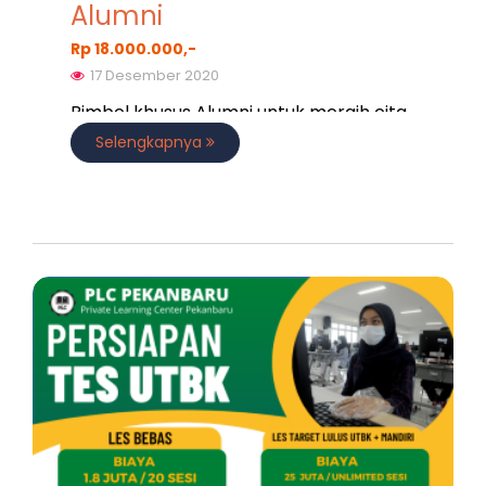
Alumni
Rp 18.000.000,-
17 Desember 2020
Bimbel khusus Alumni untuk meraih cita
cita
Selengkapnya