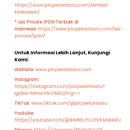
https://www.plcpekanbaru.com/bimbel-
kedinasan/
* Les Private IPDN Terbaik di
Indonesia
https://www.plcpekanbaru.com/les-
private/ipdn/
Untuk Informasi Lebih Lanjut, Kunjungi
Kami:
Website:
www.plcpekanbaru.com
Instagram:
https://instagram.com/plcpekanbaru?
igshid=MmIzYWVlNDQ5Yg==
TikTok:
www.tiktok.com/@plcpekanbaru
Youtube:
https://youtube.com/@BIMBELPLCPEKANBARU
Shopee:
https://shope.ee/3KxhsQJu2Z