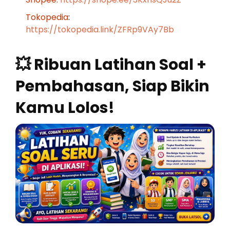
Tokopedia
:
https://tokopedia.link/ZFRp9VAy7Bb
💥 Ribuan Latihan Soal +
Pembahasan, Siap Bikin
Kamu Lolos!