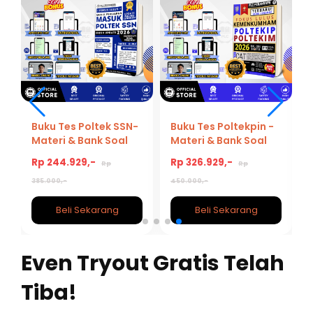
Buku Tes Poltek SSN-
Buku Tes Poltekpin -
Materi & Bank Soal
Materi & Bank Soal
Terupdate Persiapan
Lengkap Poltekim
Rp 244.929,-
Rp 326.929,-
Rp
Rp
Tes POLTEK SSN
Poltekip 2026/2027
2026/2027
385.000,-
450.000,-
Beli Sekarang
Beli Sekarang
Even Tryout Gratis Telah
Tiba!