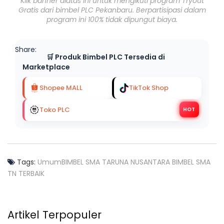
Klik banner diatas ini untuk mengikuti program Tryout
Gratis dari bimbel PLC Pekanbaru. Berpartisipasi dalam
program ini 100% tidak dipungut biaya.
Share:
🛒 Produk Bimbel PLC Tersedia di
Marketplace
Shopee MALL
TikTok Shop
Toko PLC
HOT
Tags:
Umum
BIMBEL SMA TARUNA NUSANTARA
BIMBEL SMA
TN TERBAIK
Artikel Terpopuler