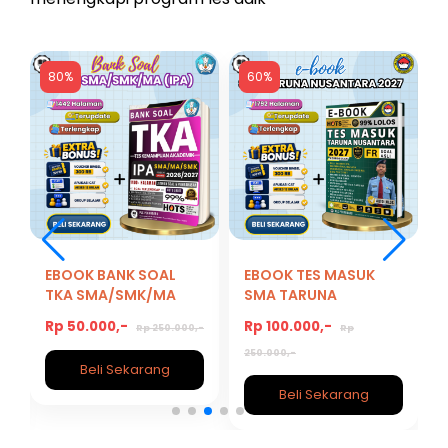
80%
60%
EBOOK BANK SOAL
EBOOK TES MASUK
TKA SMA/SMK/MA
SMA TARUNA
(IPA) 2026/2027
NUSANTARA 2027
Rp 50.000,-
Rp 100.000,-
Rp 250.000,-
Rp
250.000,-
Beli Sekarang
Beli Sekarang