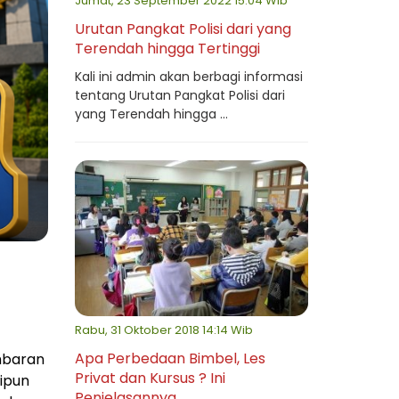
Jumat, 23 September 2022 15:04 Wib
Urutan Pangkat Polisi dari yang
Terendah hingga Tertinggi
Kali ini admin akan berbagi informasi
tentang Urutan Pangkat Polisi dari
yang Terendah hingga ...
,
Rabu, 31 Oktober 2018 14:14 Wib
Apa Perbedaan Bimbel, Les
mbaran
Privat dan Kursus ? Ini
ipun
Penjelasannya