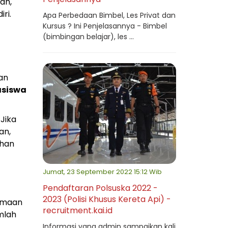
ah,
ri.
Apa Perbedaan Bimbel, Les Privat dan
Kursus ? Ini Penjelasannya - Bimbel
(bimbingan belajar), les ...
an
asiswa
Jika
an,
uhan
Jumat, 23 September 2022 15:12 Wib
Pendaftaran Polsuska 2022 -
2023 (Polisi Khusus Kereta Api) -
rimaan
recruitment.kai.id
mlah
Informasi yang admin sampaikan kali