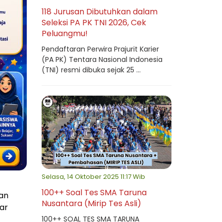
118 Jurusan Dibutuhkan dalam
Seleksi PA PK TNI 2026, Cek
Peluangmu!
Pendaftaran Perwira Prajurit Karier
(PA PK) Tentara Nasional Indonesia
(TNI) resmi dibuka sejak 25 ...
Selasa, 14 Oktober 2025 11:17 Wib
100++ Soal Tes SMA Taruna
an
Nusantara (Mirip Tes Asli)
ar
100++ SOAL TES SMA TARUNA