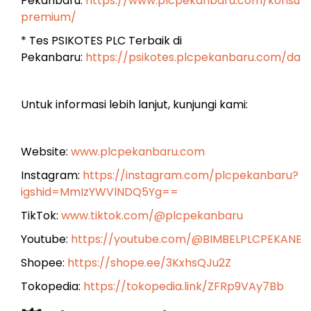
Pekanbaru:
https://www.plcpekanbaru.com/konsulta
premium/
* Tes PSIKOTES PLC Terbaik di
Pekanbaru:
https://psikotes.plcpekanbaru.com/das
Untuk informasi lebih lanjut, kunjungi kami:
Website:
www.plcpekanbaru.com
Instagram:
https://instagram.com/plcpekanbaru?
igshid=MmIzYWVlNDQ5Yg==
TikTok:
www.tiktok.com/@plcpekanbaru
Youtube:
https://youtube.com/@BIMBELPLCPEKANB
Shopee:
https://shope.ee/3KxhsQJu2Z
Tokopedia:
https://tokopedia.link/ZFRp9VAy7Bb