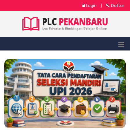
Login
|
Daftar