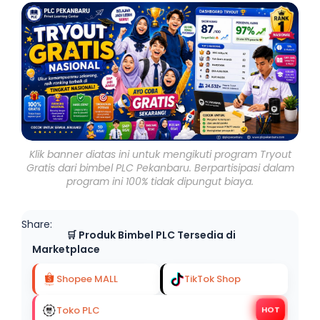
Klik banner diatas ini untuk mengikuti program Tryout
Gratis dari bimbel PLC Pekanbaru. Berpartisipasi dalam
program ini 100% tidak dipungut biaya.
Share:
🛒 Produk Bimbel PLC Tersedia di
Marketplace
Shopee MALL
TikTok Shop
Toko PLC
HOT