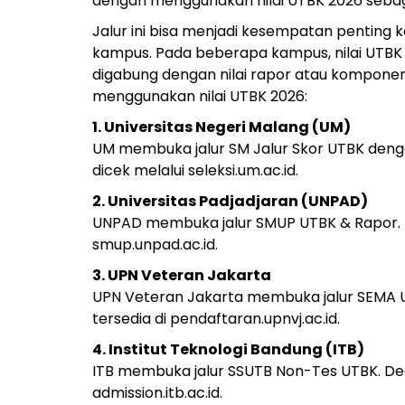
dengan menggunakan nilai UTBK 2026 sebaga
Jalur ini bisa menjadi kesempatan penting k
kampus. Pada beberapa kampus, nilai UTBK 
digabung dengan nilai rapor atau komponen 
menggunakan nilai UTBK 2026:
1. Universitas Negeri Malang (UM)
UM membuka jalur SM Jalur Skor UTBK denga
dicek melalui seleksi.um.ac.id.
2. Universitas Padjadjaran (UNPAD)
UNPAD membuka jalur SMUP UTBK & Rapor. Pen
smup.unpad.ac.id.
3. UPN Veteran Jakarta
UPN Veteran Jakarta membuka jalur SEMA U
tersedia di pendaftaran.upnvj.ac.id.
4. Institut Teknologi Bandung (ITB)
ITB membuka jalur SSUTB Non-Tes UTBK. Deadl
admission.itb.ac.id.