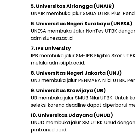
5. Universitas Airlangga (UNAIR)
UNAIR membuka jalur SMUA UTBK Plus. Pendaf
6. Universitas Negeri Surabaya (UNESA)
UNESA membuka Jalur NonTes UTBK dengan dea
admisi.unesa.ac.id.
7. IPB University
IPB membuka jalur SM-IPB Eligible Skor UTB
melalui admisi.ipb.ac.id.
8. Universitas Negeri Jakarta (UNJ)
UNJ membuka jalur PENMABA Nilai UTBK. Pend
9. Universitas Brawijaya (UB)
UB membuka jalur SMUB Nilai UTBK. Untuk ka
seleksi karena deadline dapat diperbarui mel
10. Universitas Udayana (UNUD)
UNUD membuka jalur SM UTBK Unud dengan 
pmb.unud.ac.id.