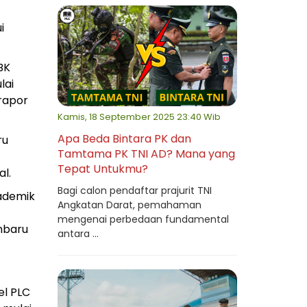
i
BK
lai
 rapor
Kamis, 18 September 2025 23:40 Wib
Apa Beda Bintara PK dan
ru
Tamtama PK TNI AD? Mana yang
Tepat Untukmu?
l.
Bagi calon pendaftar prajurit TNI
kademik
Angkatan Darat, pemahaman
mengenai perbedaan fundamental
nbaru
antara ...
el PLC