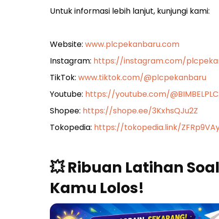
Untuk informasi lebih lanjut, kunjungi kami:
Website:
www.plcpekanbaru.com
Instagram:
https://instagram.com/plcpe
TikTok:
www.tiktok.com/@plcpekanbaru
Youtube:
https://youtube.com/@BIMBELPL
Shopee:
https://shope.ee/3KxhsQJu2Z
Tokopedia:
https://tokopedia.link/ZFRp9VA
💥 Ribuan Latihan Soa
Kamu Lolos!