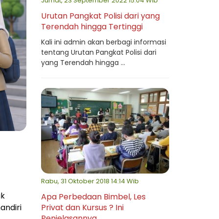
Jumat, 23 September 2022 15:04 Wib
Urutan Pangkat Polisi dari yang
Terendah hingga Tertinggi
Kali ini admin akan berbagi informasi
tentang Urutan Pangkat Polisi dari
yang Terendah hingga ...
Rabu, 31 Oktober 2018 14:14 Wib
uk
Apa Perbedaan Bimbel, Les
Privat dan Kursus ? Ini
andiri
Penjelasannya