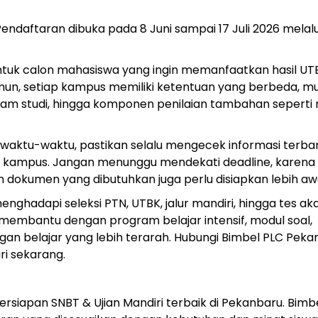
ndaftaran dibuka pada 8 Juni sampai 17 Juli 2026 melalu
k untuk calon mahasiswa yang ingin memanfaatkan hasil UT
n, setiap kampus memiliki ketentuan yang berbeda, mu
ogram studi, hingga komponen penilaian tambahan seperti
waktu-waktu, pastikan selalu mengecek informasi terba
g kampus. Jangan menunggu mendekati deadline, karena
 dokumen yang dibutuhkan juga perlu disiapkan lebih awa
nghadapi seleksi PTN, UTBK, jalur mandiri, hingga tes a
 membantu dengan program belajar intensif, modul soal,
an belajar yang lebih terarah. Hubungi Bimbel PLC Peka
ri sekarang.
siapan SNBT & Ujian Mandiri terbaik di Pekanbaru. Bimb