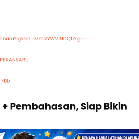
kanbaru?igshid=MmIzYWVlNDQ5Yg==
CPEKANBARU
y7Bb
l + Pembahasan, Siap Bikin