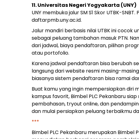
11. Universitas Negeri Yogyakarta (UNY)
UNY membuka jalur SM S1 Skor UTBK-SNBT. Pe
daftarpmb.uny.ac.id.
Jalur mandiri berbasis nilai UTBK ini coco
sebagai peluang tambahan masuk PTN. Namu
dari jadwal, biaya pendaftaran, pilihan pr
atau portofolio.
Karena jadwal pendaftaran bisa berubah se
langsung dari website resmi masing-masin
biasanya sistem pendaftaran bisa ramai dan
Buat kamu yang ingin mempersiapkan diri me
kampus favorit, Bimbel PLC Pekanbaru siap
pembahasan, tryout online, dan pendamping
dan mulai persiapkan peluang terbaikmu da
***
Bimbel PLC Pekanbaru merupakan Bimbel Per