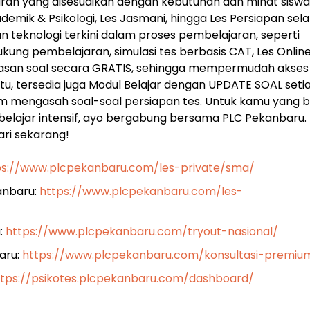
an yang disesuaikan dengan kebutuhan dan minat siswa
kademik & Psikologi, Les Jasmani, hingga Les Persiapan sel
teknologi terkini dalam proses pembelajaran, seperti
ung pembelajaran, simulasi tes berbasis CAT, Les Onlin
bahasan soal secara GRATIS, sehingga mempermudah akses
u, tersedia juga Modul Belajar dengan UPDATE SOAL seti
am mengasah soal-soal persiapan tes. Untuk kamu yang 
belajar intensif, ayo bergabung bersama PLC Pekanbaru.
ari sekarang!
ps://www.plcpekanbaru.com/les-private/sma/
kanbaru:
https://www.plcpekanbaru.com/les-
:
https://www.plcpekanbaru.com/tryout-nasional/
aru:
https://www.plcpekanbaru.com/konsultasi-premiu
ttps://psikotes.plcpekanbaru.com/dashboard/