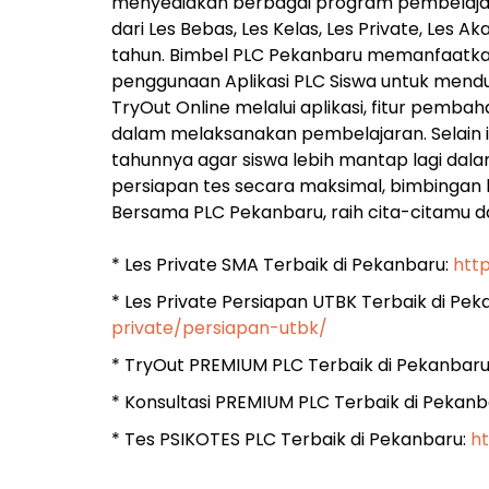
menyediakan berbagai program pembelajar
dari Les Bebas, Les Kelas, Les Private, Les A
tahun. Bimbel PLC Pekanbaru memanfaatkan 
penggunaan Aplikasi PLC Siswa untuk menduk
TryOut Online melalui aplikasi, fitur pem
dalam melaksanakan pembelajaran. Selain it
tahunnya agar siswa lebih mantap lagi dal
persiapan tes secara maksimal, bimbingan 
Bersama PLC Pekanbaru, raih cita-citamu d
* Les Private SMA Terbaik di Pekanbaru:
htt
* Les Private Persiapan UTBK Terbaik di Pe
private/persiapan-utbk/
* TryOut PREMIUM PLC Terbaik di Pekanbaru
* Konsultasi PREMIUM PLC Terbaik di Pekanb
* Tes PSIKOTES PLC Terbaik di Pekanbaru:
h