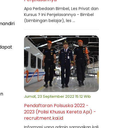
Apa Perbedaan Bimbel, Les Privat dan
Kursus ? Ini Penjelasannya - Bimbel
(bimbingan belajar), les ...
mandiri
 dapat
an
Jumat, 23 September 2022 15:12 Wib
Pendaftaran Polsuska 2022 -
2023 (Polisi Khusus Kereta Api) -
recruitment.kai.id
Informasi yang admin sampaikan kali