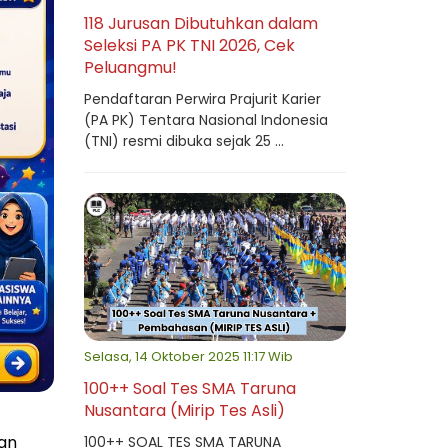
118 Jurusan Dibutuhkan dalam
Seleksi PA PK TNI 2026, Cek
Peluangmu!
Pendaftaran Perwira Prajurit Karier
(PA PK) Tentara Nasional Indonesia
(TNI) resmi dibuka sejak 25 ...
Selasa, 14 Oktober 2025 11:17 Wib
100++ Soal Tes SMA Taruna
Nusantara (Mirip Tes Asli)
an
100++ SOAL TES SMA TARUNA