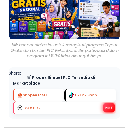
Klik banner diatas ini untuk mengikuti program Tryout
Gratis dari bimbel PLC Pekanbaru. Berpartisipasi dalam
program ini 100% tidak dipungut biaya.
Share:
🛒 Produk Bimbel PLC Tersedia di
Marketplace
Shopee MALL
TikTok Shop
Toko PLC
HOT