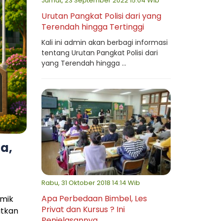
Jumat, 23 September 2022 15:04 Wib
Urutan Pangkat Polisi dari yang
Terendah hingga Tertinggi
Kali ini admin akan berbagi informasi
tentang Urutan Pangkat Polisi dari
yang Terendah hingga ...
a,
Rabu, 31 Oktober 2018 14:14 Wib
Apa Perbedaan Bimbel, Les
emik
Privat dan Kursus ? Ini
utkan
Penjelasannya