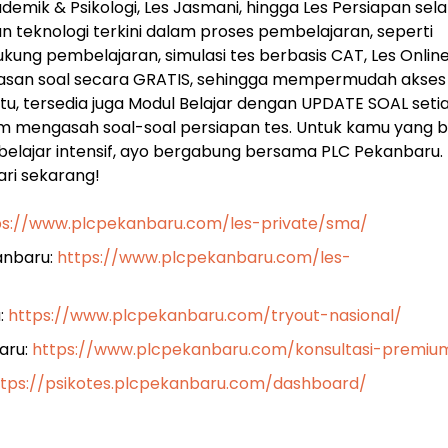
kademik & Psikologi, Les Jasmani, hingga Les Persiapan sel
teknologi terkini dalam proses pembelajaran, seperti
ung pembelajaran, simulasi tes berbasis CAT, Les Onlin
bahasan soal secara GRATIS, sehingga mempermudah akses
u, tersedia juga Modul Belajar dengan UPDATE SOAL seti
am mengasah soal-soal persiapan tes. Untuk kamu yang 
belajar intensif, ayo bergabung bersama PLC Pekanbaru.
ari sekarang!
ps://www.plcpekanbaru.com/les-private/sma/
kanbaru:
https://www.plcpekanbaru.com/les-
:
https://www.plcpekanbaru.com/tryout-nasional/
aru:
https://www.plcpekanbaru.com/konsultasi-premiu
ttps://psikotes.plcpekanbaru.com/dashboard/