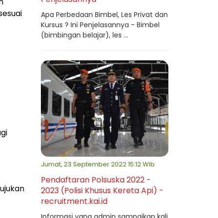
n
sesuai
Apa Perbedaan Bimbel, Les Privat dan
Kursus ? Ini Penjelasannya - Bimbel
(bimbingan belajar), les ...
gi
Jumat, 23 September 2022 15:12 Wib
Pendaftaran Polsuska 2022 -
tujukan
2023 (Polisi Khusus Kereta Api) -
recruitment.kai.id
Informasi yang admin sampaikan kali