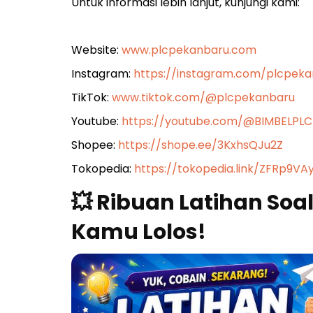
Untuk informasi lebih lanjut, kunjungi kami:
Website:
www.plcpekanbaru.com
Instagram:
https://instagram.com/plcpe
TikTok:
www.tiktok.com/@plcpekanbaru
Youtube:
https://youtube.com/@BIMBELPL
Shopee:
https://shope.ee/3KxhsQJu2Z
Tokopedia:
https://tokopedia.link/ZFRp9VA
💥 Ribuan Latihan Soa
Kamu Lolos!