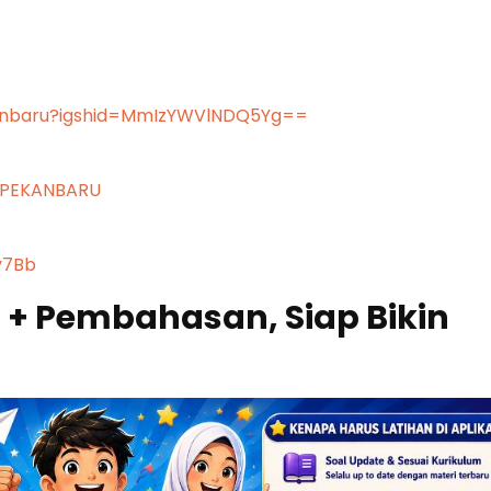
kanbaru?igshid=MmIzYWVlNDQ5Yg==
CPEKANBARU
y7Bb
l + Pembahasan, Siap Bikin