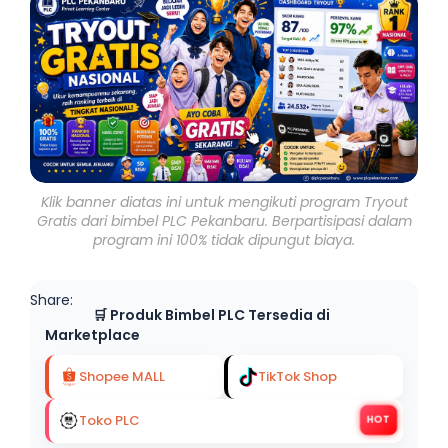
Klik banner diatas ini untuk mengikuti program Tryout
Gratis dari bimbel PLC Pekanbaru. Berpartisipasi dalam
program ini 100% tidak dipungut biaya.
Share:
🛒 Produk Bimbel PLC Tersedia di
Marketplace
Shopee MALL
TikTok Shop
Toko PLC
HOT