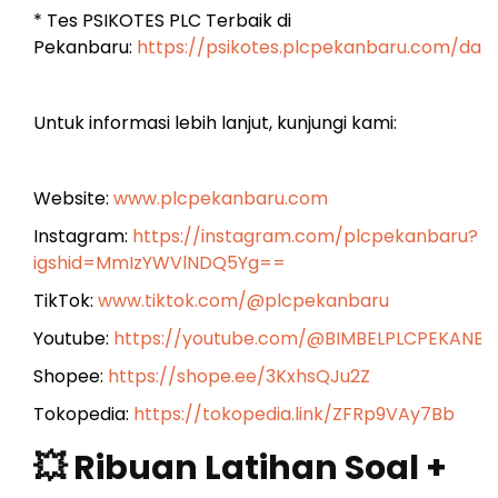
* Tes PSIKOTES PLC Terbaik di
Pekanbaru:
https://psikotes.plcpekanbaru.com/das
Untuk informasi lebih lanjut, kunjungi kami:
Website:
www.plcpekanbaru.com
Instagram:
https://instagram.com/plcpekanbaru?
igshid=MmIzYWVlNDQ5Yg==
TikTok:
www.tiktok.com/@plcpekanbaru
Youtube:
https://youtube.com/@BIMBELPLCPEKANB
Shopee:
https://shope.ee/3KxhsQJu2Z
Tokopedia:
https://tokopedia.link/ZFRp9VAy7Bb
💥 Ribuan Latihan Soal +