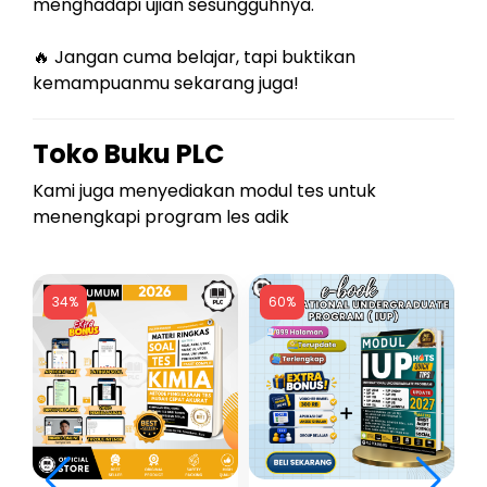
menghadapi ujian sesungguhnya.
🔥 Jangan cuma belajar, tapi buktikan
kemampuanmu sekarang juga!
Toko Buku PLC
Kami juga menyediakan modul tes untuk
menengkapi program les adik
34%
60%
i