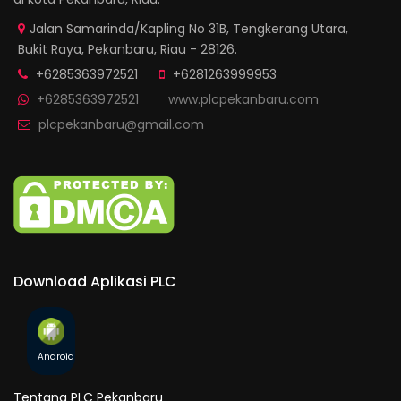
Jalan Samarinda/Kapling No 31B, Tengkerang Utara,
Bukit Raya, Pekanbaru, Riau - 28126.
+6285363972521
+6281263999953
+6285363972521
www.plcpekanbaru.com
plcpekanbaru@gmail.com
Download Aplikasi PLC
Android
Tentang PLC Pekanbaru