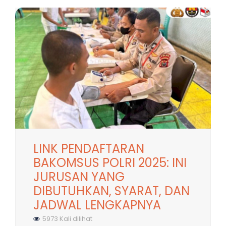
LINK PENDAFTARAN
BAKOMSUS POLRI 2025: INI
JURUSAN YANG
DIBUTUHKAN, SYARAT, DAN
JADWAL LENGKAPNYA
5973 Kali dilihat