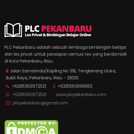
PLC Pekanbaru adalah sebuah lembaga bimbingan belajar
dan les privat untuk persiapan semua tes yang berdomisili
di kota Pekanbaru, Riau.
Jalan Samarinda/Kapling No 31B, Tengkerang Utara,
Bukit Raya, Pekanbaru, Riau - 28126.
+6285363972521
+6281263999953
+6285363972521
www.plcpekanbaru.com
plcpekanbaru@gmail.com