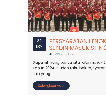
PERSYARATAN LENG
22
SEKDIN MASUK STIN 
NOV
1736 Kali dilihat
Siapa nih yang punya cita-cita masuk S
Tahun 2024? Sudah tahu belum, syarat
saja yang ...
Selengkapnya