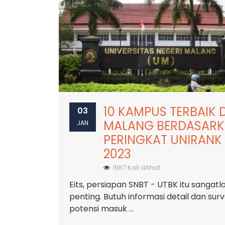
10 KAMPUS TERBAIK D
03
MALANG BERDASAR
JAN
PERINGKAT UNIRANK
2023
1987 Kali dilihat
Eits, persiapan SNBT - UTBK itu sangatl
penting. Butuh informasi detail dan surv
potensi masuk ...