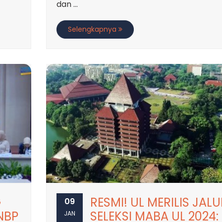
dan ...
Selengkapnya
G
RESMI! UL MERILIS JALU
09
NBP
SELEKSI MABA UL 2024:
JAN