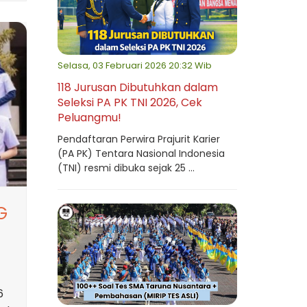
Selasa, 03 Februari 2026 20:32 Wib
118 Jurusan Dibutuhkan dalam
Seleksi PA PK TNI 2026, Cek
Peluangmu!
Pendaftaran Perwira Prajurit Karier
(PA PK) Tentara Nasional Indonesia
(TNI) resmi dibuka sejak 25 ...
G
6