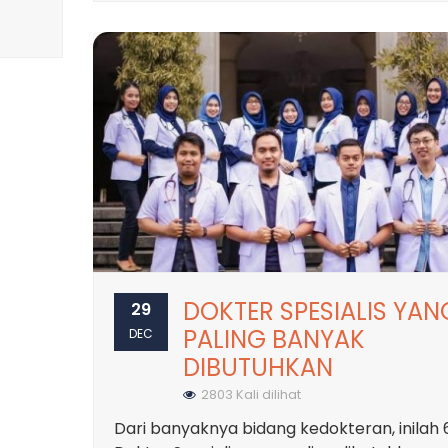
DOKTER SPESIALIS YAN
29
PALING BANYAK
DEC
DIBUTUHKAN
2803 Kali dilihat
Dari banyaknya bidang kedokteran, inilah 