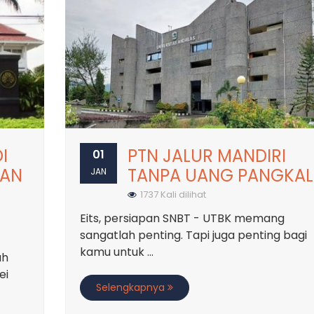
I
PTN JALUR MANDIRI
01
KAN
TANPA UANG PANGKAL
JAN
1737 Kali dilihat
Eits, persiapan SNBT - UTBK memang
sangatlah penting. Tapi juga penting bagi
kamu untuk ...
ah
ei
Selengkapnya