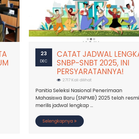
TA
CATAT JADWAL LENGK
23
UM
SNBP-SNBT 2025, INI
DEC
PERSYARATANNYA!
2717 Kali dilihat
Panitia Seleksi Nasional Penerimaan
Mahasiswa Baru (SNPMB) 2025 telah resmi
merilis jadwal lengkap ...
Selengkapnya