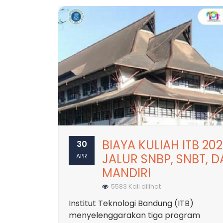
BIAYA KULIAH ITB 20
30
JALUR SNBP, SNBT, 
APR
MANDIRI
5583 Kali dilihat
Institut Teknologi Bandung (ITB)
menyelenggarakan tiga program