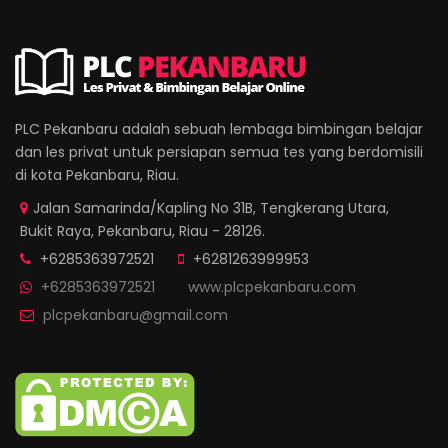
PLC Pekanbaru adalah sebuah lembaga bimbingan belajar
dan les privat untuk persiapan semua tes yang berdomisili
di kota Pekanbaru, Riau.
Jalan Samarinda/Kapling No 31B, Tengkerang Utara,
Bukit Raya, Pekanbaru, Riau - 28126.
+6285363972521
+6281263999953
+6285363972521
www.plcpekanbaru.com
plcpekanbaru@gmail.com