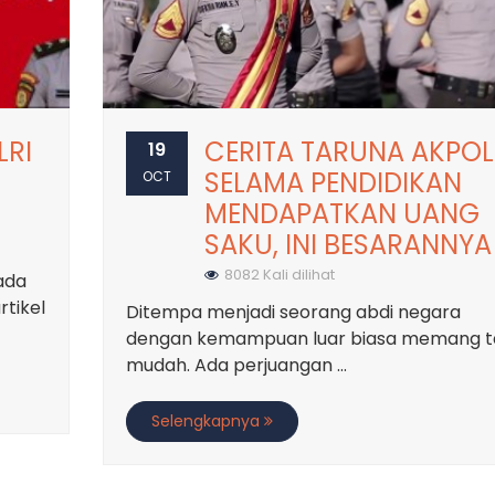
LRI
CERITA TARUNA AKPOL
19
SELAMA PENDIDIKAN
OCT
MENDAPATKAN UANG
SAKU, INI BESARANNYA
8082 Kali dilihat
Pada
rtikel
Ditempa menjadi seorang abdi negara
dengan kemampuan luar biasa memang t
mudah. Ada perjuangan ...
Selengkapnya