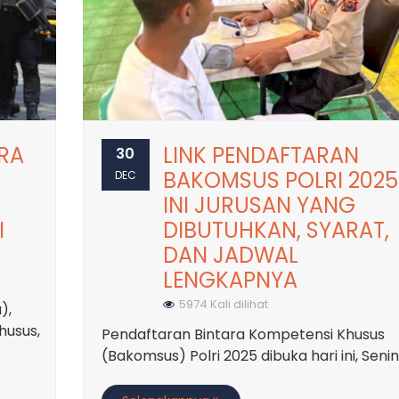
RA
LINK PENDAFTARAN
30
BAKOMSUS POLRI 2025
DEC
INI JURUSAN YANG
I
DIBUTUHKAN, SYARAT,
DAN JADWAL
LENGKAPNYA
5974 Kali dilihat
),
husus,
Pendaftaran Bintara Kompetensi Khusus
(Bakomsus) Polri 2025 dibuka hari ini, Senin .