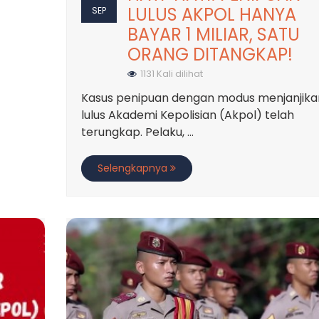
LULUS AKPOL HANYA
SEP
BAYAR 1 MILIAR, SATU
ORANG DITANGKAP!
1131 Kali dilihat
Kasus penipuan dengan modus menjanjika
lulus Akademi Kepolisian (Akpol) telah
terungkap. Pelaku, ...
Selengkapnya