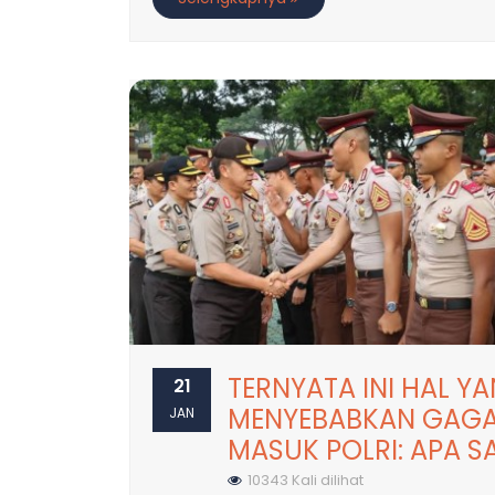
TERNYATA INI HAL Y
21
MENYEBABKAN GAGA
JAN
MASUK POLRI: APA S
10343 Kali dilihat