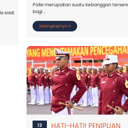
Polisi merupakan suatu kebanggan tersend
bagi ...
da saat
Selengkapnya
HATI-HATI! PENIPUAN
13