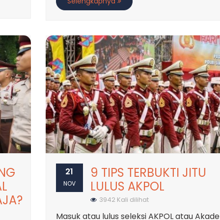
Selengkapnya
ANG
9 TIPS TERBUKTI JITU
21
L
LULUS AKPOL
NOV
AJA?
3942 Kali dilihat
Masuk atau lulus seleksi AKPOL atau Akad