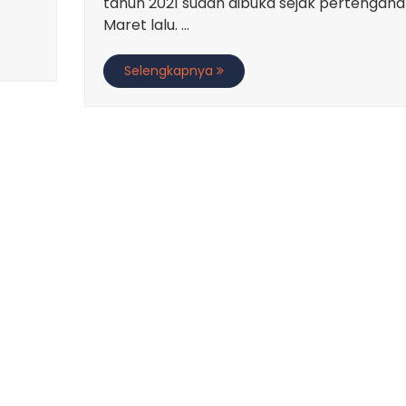
tahun 2021 sudah dibuka sejak pertengah
Maret lalu. ...
Selengkapnya