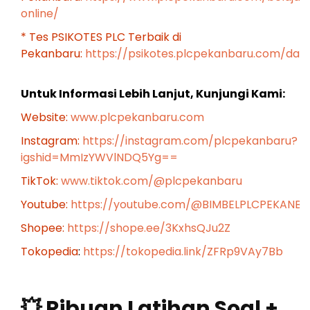
online/
* Tes PSIKOTES PLC Terbaik di
Pekanbaru:
https://psikotes.plcpekanbaru.com/das
Untuk Informasi Lebih Lanjut, Kunjungi Kami:
Website:
www.plcpekanbaru.com
Instagram:
https://instagram.com/plcpekanbaru?
igshid=MmIzYWVlNDQ5Yg==
TikTok:
www.tiktok.com/@plcpekanbaru
Youtube:
https://youtube.com/@BIMBELPLCPEKANB
Shopee:
https://shope.ee/3KxhsQJu2Z
Tokopedia
:
https://tokopedia.link/ZFRp9VAy7Bb
💥 Ribuan Latihan Soal +