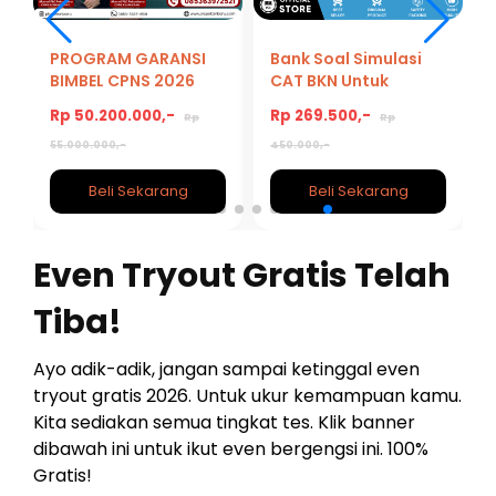
PROGRAM GARANSI
Bank Soal Simulasi
BIMBEL CPNS 2026
CAT BKN Untuk
Kedinasan, CPNS,
Rp 50.200.000,-
Rp 269.500,-
Rp
Rp
PPPK 2026/2027
55.000.000,-
450.000,-
Beli Sekarang
Beli Sekarang
Even Tryout Gratis Telah
Tiba!
Ayo adik-adik, jangan sampai ketinggal even
tryout gratis 2026. Untuk ukur kemampuan kamu.
Kita sediakan semua tingkat tes. Klik banner
dibawah ini untuk ikut even bergengsi ini. 100%
Gratis!