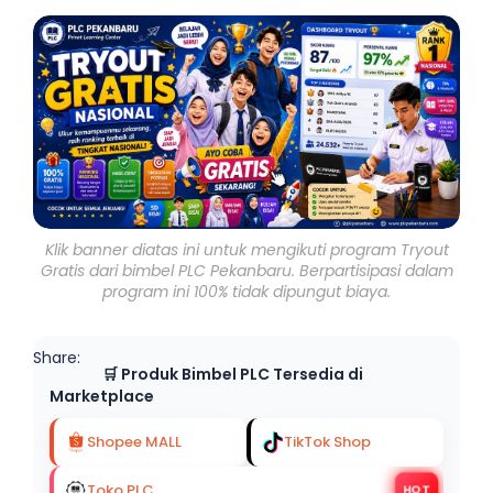
Klik banner diatas ini untuk mengikuti program Tryout
Gratis dari bimbel PLC Pekanbaru. Berpartisipasi dalam
program ini 100% tidak dipungut biaya.
Share:
🛒 Produk Bimbel PLC Tersedia di
Marketplace
Shopee MALL
TikTok Shop
Toko PLC
HOT