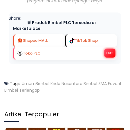
program ini 100% tidak dipungut biaya.
Share:
🛒 Produk Bimbel PLC Tersedia di
Marketplace
Shopee MALL
TikTok Shop
Toko PLC
HOT
Tags:
Umum
Bimbel Krida Nusantara
Bimbel SMA Favorit
Bimbel Terlengap
Artikel Terpopuler