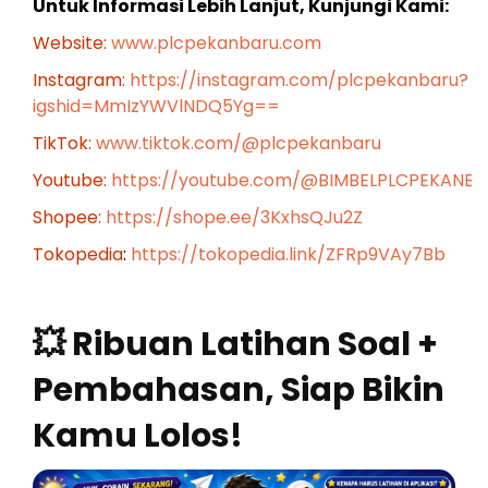
Untuk Informasi Lebih Lanjut, Kunjungi Kami:
Website:
www.plcpekanbaru.com
Instagram:
https://instagram.com/plcpekanbaru?
igshid=MmIzYWVlNDQ5Yg==
TikTok:
www.tiktok.com/@plcpekanbaru
Youtube:
https://youtube.com/@BIMBELPLCPEKANB
Shopee:
https://shope.ee/3KxhsQJu2Z
Tokopedia
:
https://tokopedia.link/ZFRp9VAy7Bb
💥 Ribuan Latihan Soal +
Pembahasan, Siap Bikin
Kamu Lolos!