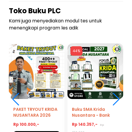
Toko Buku PLC
Kami juga menyediakan modul tes untuk
menengkapi program les adik
44%
PAKET TRYOUT KRIDA
Buku SMA Krida
NUSANTARA 2026
Nusantara - Bank
Soal Lengkap
Rp 100.000,-
Rp 140.357,-
Rp
Persiapan Masuk