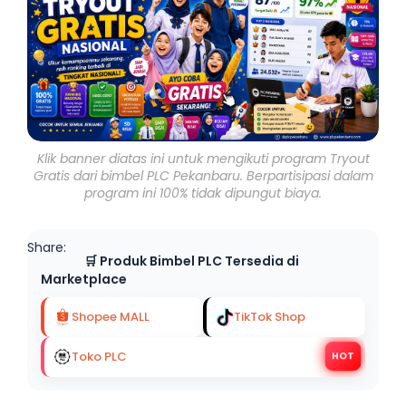
Klik banner diatas ini untuk mengikuti program Tryout
Gratis dari bimbel PLC Pekanbaru. Berpartisipasi dalam
program ini 100% tidak dipungut biaya.
Share:
🛒 Produk Bimbel PLC Tersedia di
Marketplace
Shopee MALL
TikTok Shop
Toko PLC
HOT