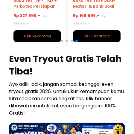
Buku Tes TNI - TKD +
Buku Tes TNI POLRI-
k
Psikotes Persiapan
Materi & Bank Soal
Tes TNI 2026/2027
Psikologi TNI POLRI
Rp 327.999,-
Rp 165.999,-
Rp
Rp
2026/2027
550.000,-
450.999,-
Beli Sekarang
Beli Sekarang
Even Tryout Gratis Telah
Tiba!
Ayo adik-adik, jangan sampai ketinggal even
tryout gratis 2026. Untuk ukur kemampuan kamu.
Kita sediakan semua tingkat tes. Klik banner
dibawah ini untuk ikut even bergengsi ini. 100%
Gratis!