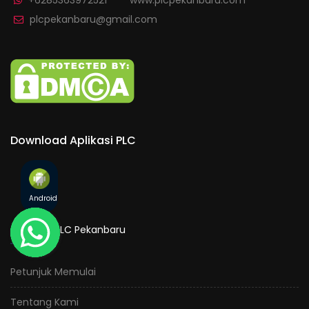
+6285363972521
www.plcpekanbaru.com
plcpekanbaru@gmail.com
Download Aplikasi PLC
Android
Tentang PLC Pekanbaru
Petunjuk Memulai
Tentang Kami