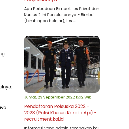
Apa Perbedaan Bimbel, Les Privat dan
Kursus ? Ini Penjelasannya - Bimbel
(bimbingan belajar), les ...
ng
alnya:
Jumat, 23 September 2022 15:12 Wib
Pendaftaran Polsuska 2022 -
aya
2023 (Polisi Khusus Kereta Api) -
recruitment.kai.id
Informasi yang admin sampaikan kali