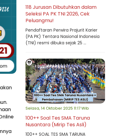
118 Jurusan Dibutuhkan dalam
Seleksi PA PK TNI 2026, Cek
Peluangmu!
Pendaftaran Perwira Prajurit Karier
(PA PK) Tentara Nasional Indonesia
(TNI) resmi dibuka sejak 25 ...
iakan
hun.
Selasa, 14 Oktober 2025 11:17 Wib
unaan
Online
100++ Soal Tes SMA Taruna
Nusantara (Mirip Tes Asli)
unnya
100++ SOAL TES SMA TARUNA