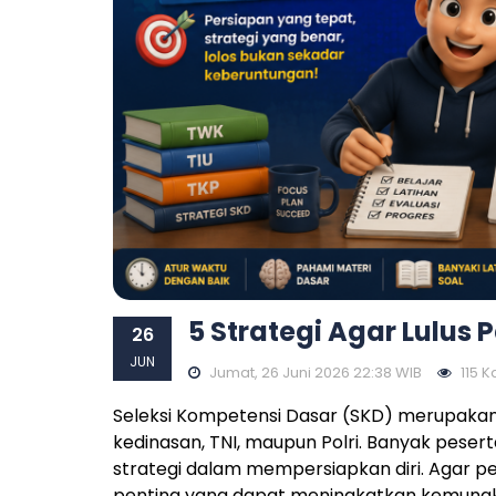
5 Strategi Agar Lulus
26
JUN
Jumat, 26 Juni 2026 22:38 WIB
115 Ka
Seleksi Kompetensi Dasar (SKD) merupakan 
kedinasan, TNI, maupun Polri. Banyak peser
strategi dalam mempersiapkan diri. Agar pe
penting yang dapat meningkatkan kemungk