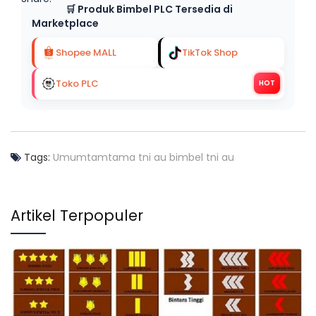
🛒 Produk Bimbel PLC Tersedia di
Marketplace
Shopee MALL
TikTok Shop
Toko PLC
HOT
Tags:
Umum
tamtama tni au
bimbel tni au
Artikel Terpopuler