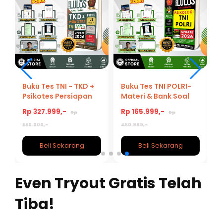
Buku Tes TNI - TKD +
Buku Tes TNI POLRI-
k
Psikotes Persiapan
Materi & Bank Soal
Tes TNI 2026/2027
Psikologi TNI POLRI
Rp 327.999,-
Rp 165.999,-
Rp
Rp
2026/2027
550.000,-
450.999,-
Beli Sekarang
Beli Sekarang
Even Tryout Gratis Telah
Tiba!