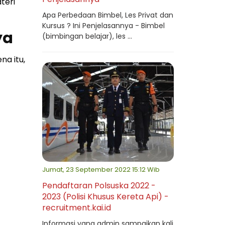
teri
Apa Perbedaan Bimbel, Les Privat dan
Kursus ? Ini Penjelasannya - Bimbel
ya
(bimbingan belajar), les ...
a itu,
Jumat, 23 September 2022 15:12 Wib
Pendaftaran Polsuska 2022 -
2023 (Polisi Khusus Kereta Api) -
recruitment.kai.id
Informasi yang admin sampaikan kali