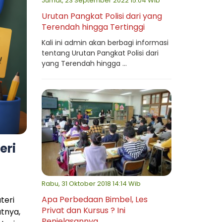
Jumat, 23 September 2022 15:04 Wib
Urutan Pangkat Polisi dari yang
Terendah hingga Tertinggi
Kali ini admin akan berbagi informasi
tentang Urutan Pangkat Polisi dari
yang Terendah hingga ...
eri
Rabu, 31 Oktober 2018 14:14 Wib
Apa Perbedaan Bimbel, Les
teri
Privat dan Kursus ? Ini
atnya,
Penjelasannya