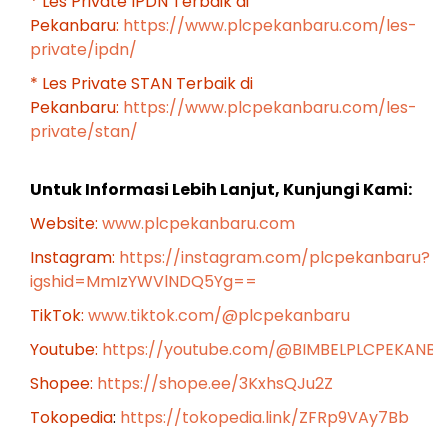
* Les Private IPDN Terbaik di
Pekanbaru:
https://www.plcpekanbaru.com/les-
private/ipdn/
* Les Private STAN Terbaik di
Pekanbaru:
https://www.plcpekanbaru.com/les-
private/stan/
Untuk Informasi Lebih Lanjut, Kunjungi Kami:
Website:
www.plcpekanbaru.com
Instagram:
https://instagram.com/plcpekanbaru?
igshid=MmIzYWVlNDQ5Yg==
TikTok:
www.tiktok.com/@plcpekanbaru
Youtube:
https://youtube.com/@BIMBELPLCPEKANB
Shopee:
https://shope.ee/3KxhsQJu2Z
Tokopedia
:
https://tokopedia.link/ZFRp9VAy7Bb