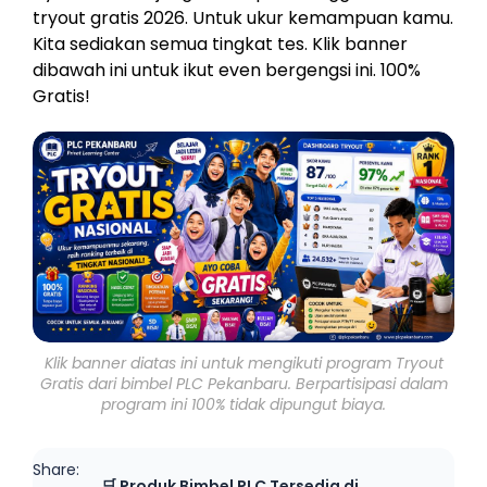
tryout gratis 2026. Untuk ukur kemampuan kamu.
Kita sediakan semua tingkat tes. Klik banner
dibawah ini untuk ikut even bergengsi ini. 100%
Gratis!
Klik banner diatas ini untuk mengikuti program Tryout
Gratis dari bimbel PLC Pekanbaru. Berpartisipasi dalam
program ini 100% tidak dipungut biaya.
Share:
🛒 Produk Bimbel PLC Tersedia di