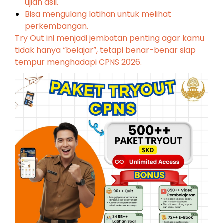
ujian asli.
Bisa m
e
ngulang latihan untuk melihat
perkembangan.
Try Out ini menjadi jembatan penting agar kamu
tidak hanya “belajar”, tetapi benar-benar siap
tempur menghadapi CPNS 2026.