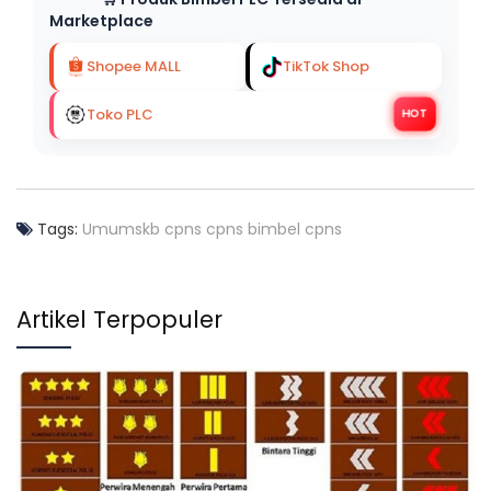
Marketplace
Shopee MALL
TikTok Shop
Toko PLC
HOT
Tags:
Umum
skb cpns
cpns
bimbel cpns
Artikel Terpopuler