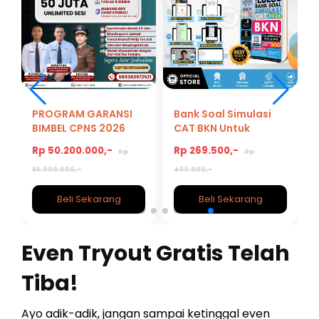
PROGRAM GARANSI
Bank Soal Simulasi
BIMBEL CPNS 2026
CAT BKN Untuk
Kedinasan, CPNS,
Rp 50.200.000,-
Rp 269.500,-
Rp
Rp
PPPK 2026/2027
55.000.000,-
450.000,-
Beli Sekarang
Beli Sekarang
Even Tryout Gratis Telah
Tiba!
Ayo adik-adik, jangan sampai ketinggal even