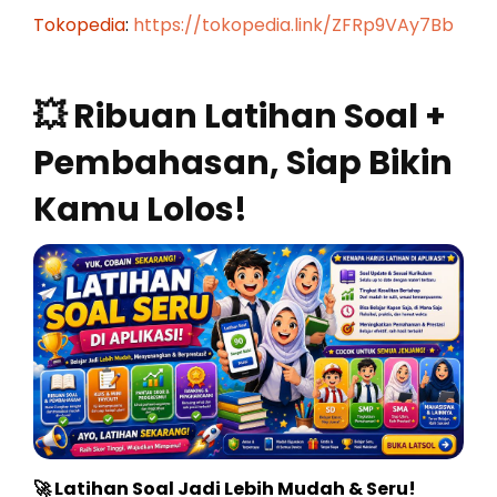
Tokopedia
:
https://tokopedia.link/ZFRp9VAy7Bb
💥 Ribuan Latihan Soal +
Pembahasan, Siap Bikin
Kamu Lolos!
🚀 Latihan Soal Jadi Lebih Mudah & Seru!