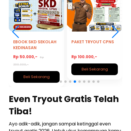
EBOOK SKD SEKOLAH
PAKET TRYOUT CPNS
KEDINASAN
2026/2027
Rp 50.000,-
Rp 100.000,-
-
Rp
300.000,-
Beli Sekarang
Beli Sekarang
Even Tryout Gratis Telah
Tiba!
Ayo adik-adik, jangan sampai ketinggal even
tryout gratis 2026. Untuk ukur kemampuan kamu.