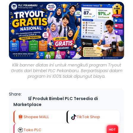
Klik banner diatas ini untuk mengikuti program Tryout
Gratis dari bimbel PLC Pekanbaru. Berpartisipasi dalam
program ini 100% tidak dipungut biaya.
Share:
🛒 Produk Bimbel PLC Tersedia di
Marketplace
Shopee MALL
TikTok Shop
Toko PLC
HOT