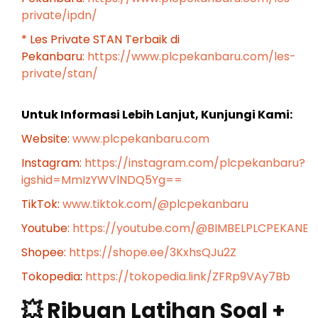
private/ipdn/
* Les Private STAN Terbaik di
Pekanbaru:
https://www.plcpekanbaru.com/les-
private/stan/
Untuk Informasi Lebih Lanjut, Kunjungi Kami:
Website:
www.plcpekanbaru.com
Instagram:
https://instagram.com/plcpekanbaru?
igshid=MmIzYWVlNDQ5Yg==
TikTok:
www.tiktok.com/@plcpekanbaru
Youtube:
https://youtube.com/@BIMBELPLCPEKANB
Shopee:
https://shope.ee/3KxhsQJu2Z
Tokopedia
:
https://tokopedia.link/ZFRp9VAy7Bb
💥 Ribuan Latihan Soal +