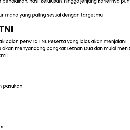
endidikan, hasil kelulusan, hingga jenjang kariernya pu
r mana yang paling sesuai dengan targetmu.
 TNI
k calon perwira TNI. Peserta yang lolos akan menjalani
una akan menyandang pangkat Letnan Dua dan mulai menit
mil:
n pasukan
er