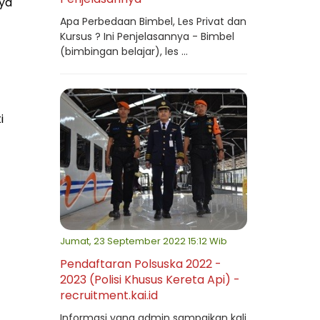
nya
Apa Perbedaan Bimbel, Les Privat dan
Kursus ? Ini Penjelasannya - Bimbel
(bimbingan belajar), les ...
i
Jumat, 23 September 2022 15:12 Wib
Pendaftaran Polsuska 2022 -
2023 (Polisi Khusus Kereta Api) -
recruitment.kai.id
Informasi yang admin sampaikan kali