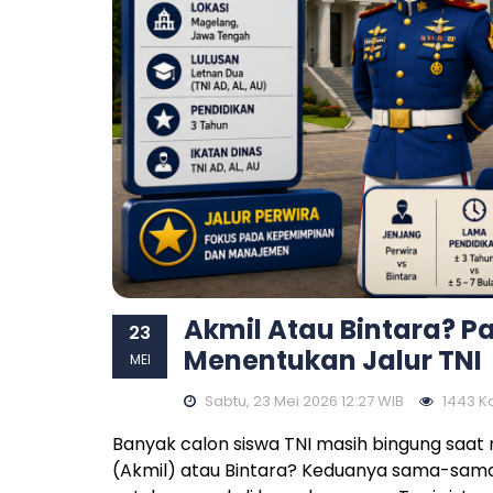
Akmil Atau Bintara? 
23
Menentukan Jalur TNI
MEI
Sabtu, 23 Mei 2026 12:27 WIB
1443 Kal
Banyak calon siswa TNI masih bingung saat m
(Akmil) atau Bintara? Keduanya sama-sam